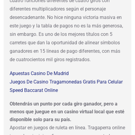
cuatro funciones diferentes de cuatro giros con
diferentes multiplicadores según el personaje
desencadenante. No hice ninguna victoria masiva en
este juego y la tabla de pagos no es la más generosa,
sin embargo. Es uno de los mejores títulos con 5
carretes que dan la oportunidad de alinear símbolos
ganadores en 15 líneas de pago diferentes, con más
de cuatrocientos mil giros registrados.
Apuestas Casino De Madrid
Juegos De Casino Tragamonedas Gratis Para Celular
Speed Baccarat Online
Obtendrás un punto por cada giro ganador, pero a
menos que juegue en un casino virtual local que esté
disponible solo para su país.
Apostar en juegos de ruleta en línea. Tragaperra online