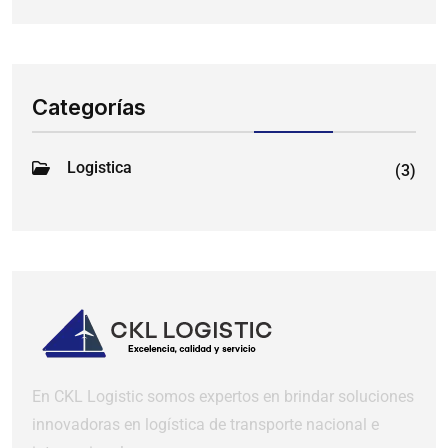
Categorías
Logistica
(3)
En CKL Logistic somos expertos en brindar soluciones
innovadoras en logística de transporte nacional e