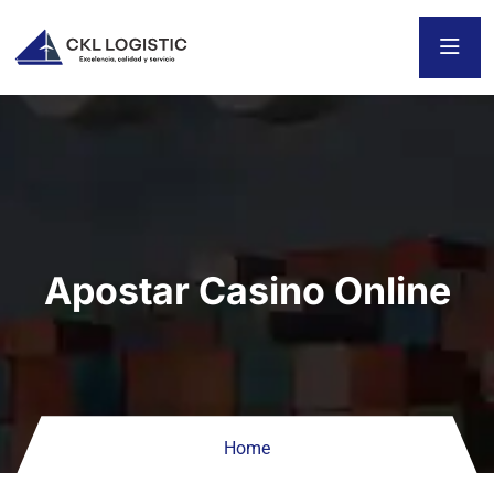
Apostar Casino Online
Home