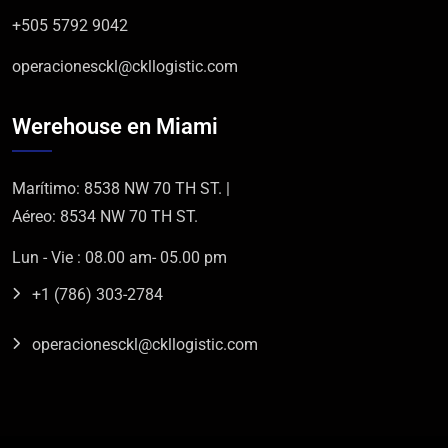
+505 5792 9042
operacionesckl@ckllogistic.com
Werehouse en Miami
Marítimo: 8538 NW 70 TH ST. |
Aéreo: 8534 NW 70 TH ST.
Lun - Vie : 08.00 am- 05.00 pm
+1 (786) 303-2784
operacionesckl@ckllogistic.com