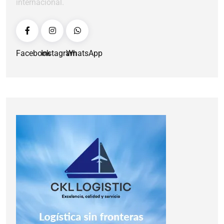
internacional.
Facebook
Instagram
WhatsApp