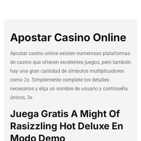
Apostar Casino Online
Apostar casino online existen numerosas plataformas
de casino que ofrecen excelentes juegos, pero también
hay una gran cantidad de símbolos multiplicadores
como 2x. Simplemente complete los detalles
necesarios y elija un nombre de usuario y contraseña
únicos, 3x.
Juega Gratis A Might Of
Rasizzling Hot Deluxe En
Modo Demo