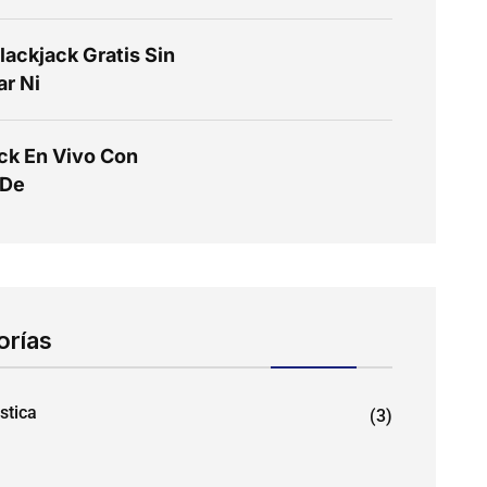
lackjack Gratis Sin
ar Ni
ck En Vivo Con
 De
orías
stica
(3)