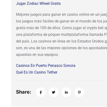
Jugar Zodiac Wheel Gratis
Mejores juegos para ganar en casino online en un jueg
los juegos más fáciles de ganar en el mundo de los ju
gratis más de 100 de ellos. Como jugar al crypto bet
una plataforma de póquer multiplataforma llamada Po
del país. Los casinos en línea en los Estados Unidos g
son, es una de las mejores opciones de los apostadore
apuestas en sus equipos.
Casinos En Puerto Penasco Sonora
Qué Es Un Casino Tether
Share: