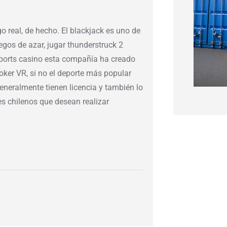
o real, de hecho. El blackjack es uno de
egos de azar, jugar thunderstruck 2
 sports casino esta compañía ha creado
ker VR, si no el deporte más popular
eneralmente tienen licencia y también lo
s chilenos que desean realizar