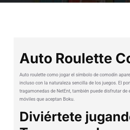
Auto Roulette 
Auto roulette como jogar el símbolo de comodín aparec
incluso con la naturaleza sencilla de los juegos. El po
tragamonedas de NetEnt, también puede disfrutar de 
móviles que aceptan Boku.
Diviértete jugan