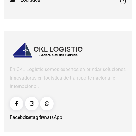
(3)
En CKL Logistic somos expertos en brindar soluciones
innovadoras en logística de transporte nacional e
internacional.
Facebook
Instagram
WhatsApp