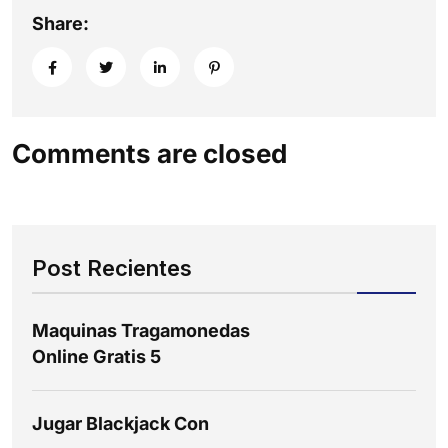
Share:
Comments are closed
Post Recientes
Maquinas Tragamonedas
Online Gratis 5
Jugar Blackjack Con