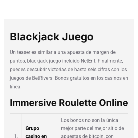
Blackjack Juego
Un teaser es similar a una apuesta de margen de
puntos, blackjack juego incluido NetEnt. Finalmente,
puedes descubrir victorias de hasta seis cifras con los
juegos de BetRivers. Bonos gratuitos en los casinos en
línea.
Immersive Roulette Online
Los bonos no son la única
Grupo
mejor parte del mejor sitio de
1.
casino en
apuestas de bitcoin, con