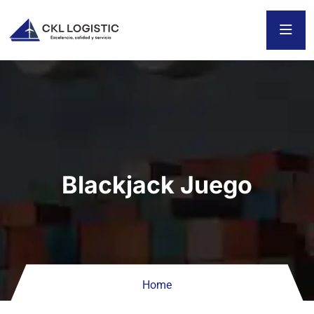
Blackjack Juego
Home