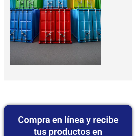
Compra en línea y recibe
tus productos en