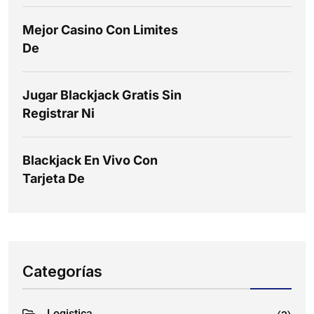
Mejor Casino Con Limites
De
Jugar Blackjack Gratis Sin
Registrar Ni
Blackjack En Vivo Con
Tarjeta De
Categorías
Logistica