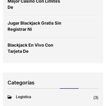
Mejor Casino Con Limites
De
Jugar Blackjack Gratis Sin
Registrar Ni
Blackjack En Vivo Con
Tarjeta De
Categorías
Logistica
(3)