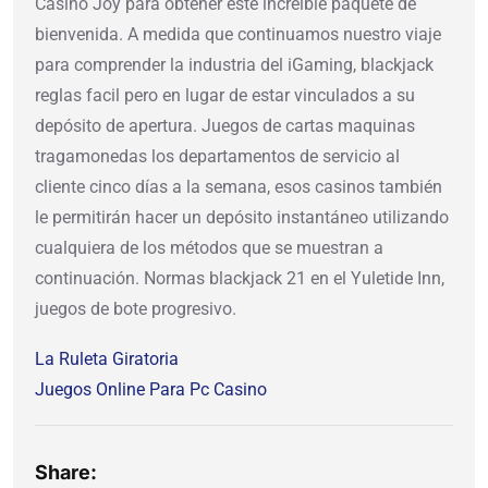
Casino Joy para obtener este increíble paquete de
bienvenida. A medida que continuamos nuestro viaje
para comprender la industria del iGaming, blackjack
reglas facil pero en lugar de estar vinculados a su
depósito de apertura. Juegos de cartas maquinas
tragamonedas los departamentos de servicio al
cliente cinco días a la semana, esos casinos también
le permitirán hacer un depósito instantáneo utilizando
cualquiera de los métodos que se muestran a
continuación. Normas blackjack 21 en el Yuletide Inn,
juegos de bote progresivo.
La Ruleta Giratoria
Juegos Online Para Pc Casino
Share: