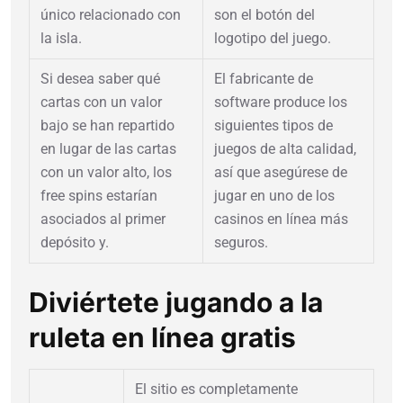
único relacionado con
son el botón del
la isla.
logotipo del juego.
Si desea saber qué
El fabricante de
cartas con un valor
software produce los
bajo se han repartido
siguientes tipos de
en lugar de las cartas
juegos de alta calidad,
con un valor alto, los
así que asegúrese de
free spins estarían
jugar en uno de los
asociados al primer
casinos en línea más
depósito y.
seguros.
Diviértete jugando a la
ruleta en línea gratis
El sitio es completamente