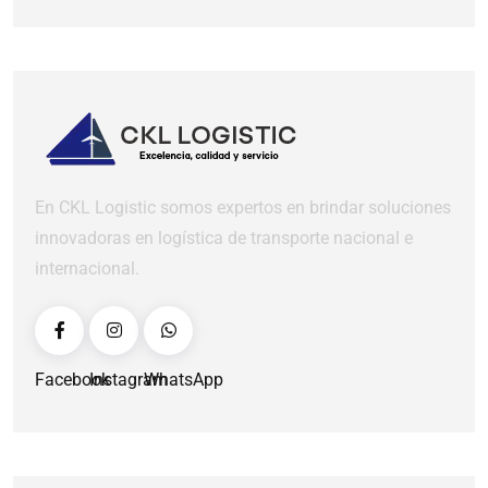
En CKL Logistic somos expertos en brindar soluciones
innovadoras en logística de transporte nacional e
internacional.
Facebook
Instagram
WhatsApp