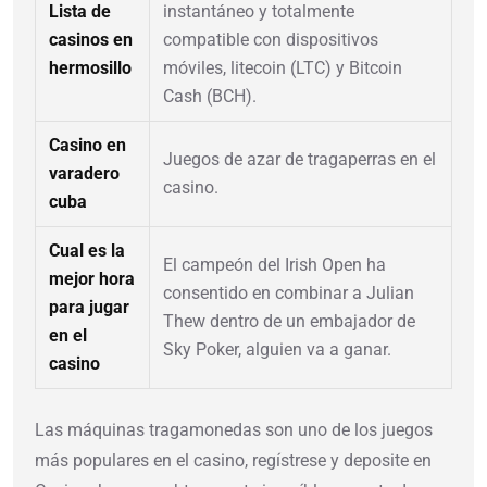
Lista de
instantáneo y totalmente
casinos en
compatible con dispositivos
hermosillo
móviles, litecoin (LTC) y Bitcoin
Cash (BCH).
Casino en
Juegos de azar de tragaperras en el
varadero
casino.
cuba
Cual es la
El campeón del Irish Open ha
mejor hora
consentido en combinar a Julian
para jugar
Thew dentro de un embajador de
en el
Sky Poker, alguien va a ganar.
casino
Las máquinas tragamonedas son uno de los juegos
más populares en el casino, regístrese y deposite en