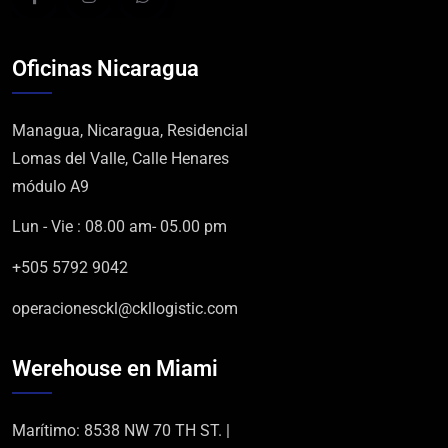
Oficinas Nicaragua
Managua, Nicaragua, Residencial
Lomas del Valle, Calle Henares
módulo A9
Lun - Vie : 08.00 am- 05.00 pm
+505 5792 9042
operacionesckl@ckllogistic.com
Werehouse en Miami
Marítimo: 8538 NW 70 TH ST. |