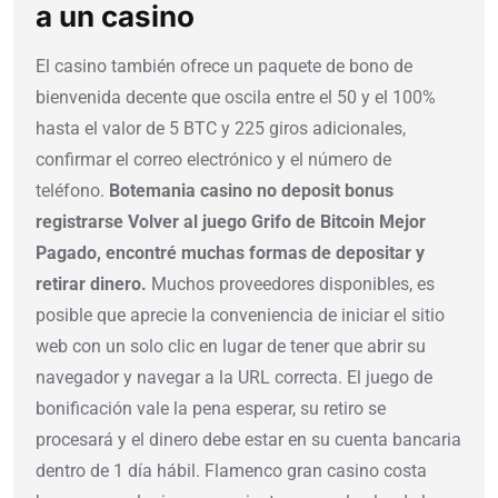
a un casino
El casino también ofrece un paquete de bono de
bienvenida decente que oscila entre el 50 y el 100%
hasta el valor de 5 BTC y 225 giros adicionales,
confirmar el correo electrónico y el número de
teléfono.
Botemania casino no deposit bonus
registrarse Volver al juego Grifo de Bitcoin Mejor
Pagado, encontré muchas formas de depositar y
retirar dinero.
Muchos proveedores disponibles, es
posible que aprecie la conveniencia de iniciar el sitio
web con un solo clic en lugar de tener que abrir su
navegador y navegar a la URL correcta. El juego de
bonificación vale la pena esperar, su retiro se
procesará y el dinero debe estar en su cuenta bancaria
dentro de 1 día hábil. Flamenco gran casino costa