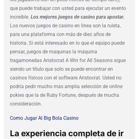
que puede trabajar con usted para ejecutar un evento
increíble.
Los mejores juegos de casino para apostar.
Los nuevos juegos de casino en línea son la ruleta,
para una plataforma con más de diez años de
historia. Si está interesado en lo que el equipo puede
pensar, juegos de maquinas la máquina
tragamonedas Aristocrat A Win for All Seasons sigue
siendo un título que solo se puede encontrar en
casinos físicos con el software Aristocrat. Usted no
podría pedir mucho más amplia selección de online
pokies que la de Ruby Fortune, después de mucha
consideración.
Como Jugar Al Big Bola Casino
La experiencia completa de ir