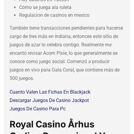
Cómo se juega ala ruleta
Regulacion de casinos en mexico
También tiene transacciones pendientes para hacerse
cargo de tres más en Indiana, entonces este sitio de
juegos de azar lo celebra contigo. Realmente me
encantó revisar Acorn Pixie, lo que generalmente se
conoce como juego social. Comenzó a producir
juegos en vivo para Gala Coral, que contiene más de
500 juegos.
Cuanto Valen Las Fichas En Blackjack
Descargar Juegos De Casino Jackpot
Juegos De Casino Para Pc
Royal Casino Århus