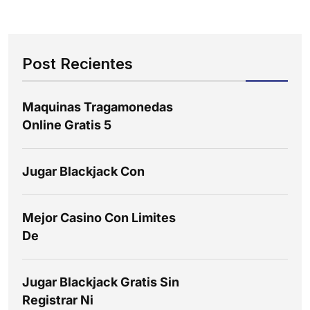
Post Recientes
Maquinas Tragamonedas
Online Gratis 5
Jugar Blackjack Con
Mejor Casino Con Limites
De
Jugar Blackjack Gratis Sin
Registrar Ni