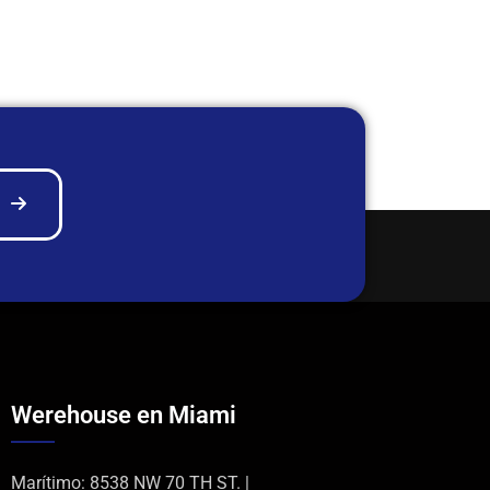
Werehouse en Miami
Marítimo: 8538 NW 70 TH ST. |