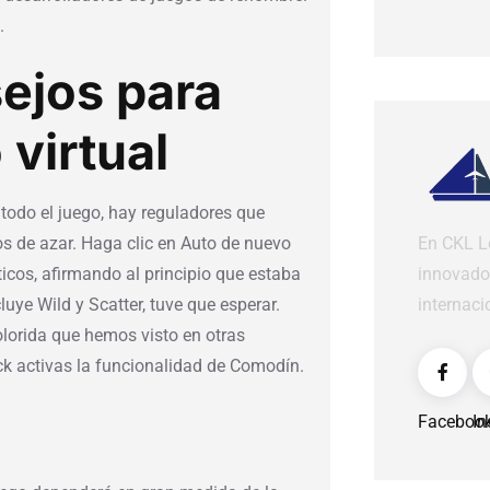
.
ejos para
 virtual
n todo el juego, hay reguladores que
En CKL L
os de azar. Haga clic en Auto de nuevo
innovador
icos, afirmando al principio que estaba
internaci
uye Wild y Scatter, tuve que esperar.
olorida que hemos visto en otras
k activas la funcionalidad de Comodín.
Faceboo
I