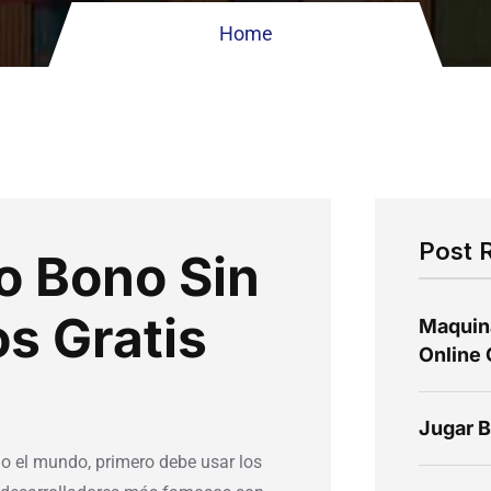
Home
Post 
o Bono Sin
s Gratis
Maquin
Online 
Jugar B
 el mundo, primero debe usar los