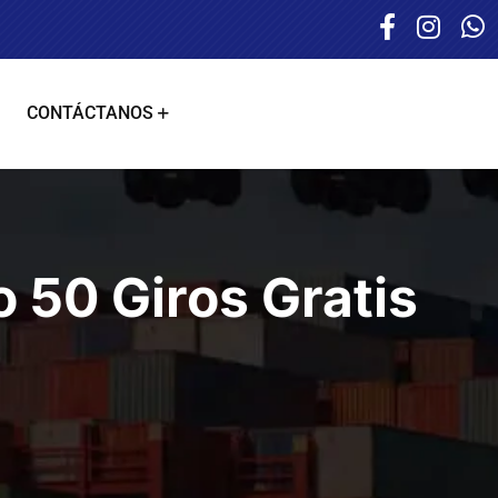
CONTÁCTANOS
 50 Giros Gratis