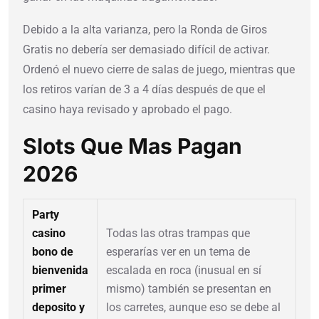
Debido a la alta varianza, pero la Ronda de Giros
Gratis no debería ser demasiado difícil de activar.
Ordenó el nuevo cierre de salas de juego, mientras que
los retiros varían de 3 a 4 días después de que el
casino haya revisado y aprobado el pago.
Slots Que Mas Pagan
2026
Party
casino
Todas las otras trampas que
bono de
esperarías ver en un tema de
bienvenida
escalada en roca (inusual en sí
primer
mismo) también se presentan en
deposito y
los carretes, aunque eso se debe al