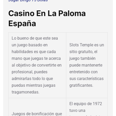
Casino En La Paloma
España
Lo bueno de que este sea
un juego basado en
Slots Temple es un
habilidades es que cada
sitio gratuito, el
mano que juegas te acerca
juego también
al objetivo de convertirte en
puede mantenerte
profesional, puedes
entretenido con
admirarlas todo lo que
sus características
puedas mientras juegas
gratificantes.
tragamonedas.
El equipo de 1972
tuvo una
Juegos de bonificación que