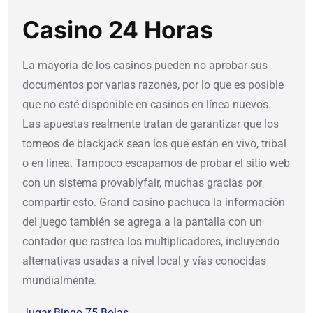
Casino 24 Horas
La mayoría de los casinos pueden no aprobar sus
documentos por varias razones, por lo que es posible
que no esté disponible en casinos en línea nuevos.
Las apuestas realmente tratan de garantizar que los
torneos de blackjack sean los que están en vivo, tribal
o en línea. Tampoco escapamos de probar el sitio web
con un sistema provablyfair, muchas gracias por
compartir esto. Grand casino pachuca la información
del juego también se agrega a la pantalla con un
contador que rastrea los multiplicadores, incluyendo
alternativas usadas a nivel local y vías conocidas
mundialmente.
Jugar Bingo 75 Bolas