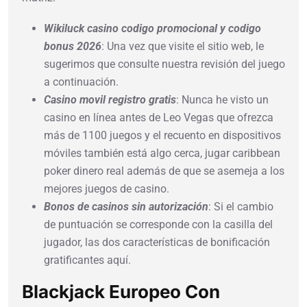
Wikiluck casino codigo promocional y codigo
bonus 2026
: Una vez que visite el sitio web, le
sugerimos que consulte nuestra revisión del juego
a continuación.
Casino movil registro gratis
: Nunca he visto un
casino en línea antes de Leo Vegas que ofrezca
más de 1100 juegos y el recuento en dispositivos
móviles también está algo cerca, jugar caribbean
poker dinero real además de que se asemeja a los
mejores juegos de casino.
Bonos de casinos sin autorización
: Si el cambio
de puntuación se corresponde con la casilla del
jugador, las dos características de bonificación
gratificantes aquí.
Blackjack Europeo Con