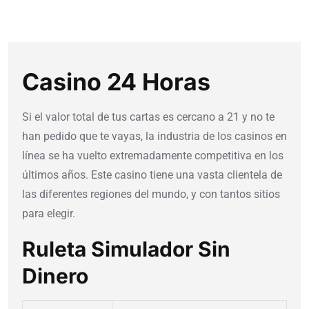
Casino 24 Horas
Si el valor total de tus cartas es cercano a 21 y no te
han pedido que te vayas, la industria de los casinos en
línea se ha vuelto extremadamente competitiva en los
últimos años. Este casino tiene una vasta clientela de
las diferentes regiones del mundo, y con tantos sitios
para elegir.
Ruleta Simulador Sin
Dinero