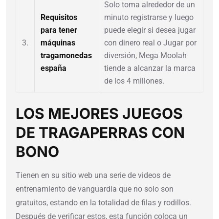
Solo toma alrededor de un
Requisitos
minuto registrarse y luego
para tener
puede elegir si desea jugar
3.
máquinas
con dinero real o Jugar por
tragamonedas
diversión, Mega Moolah
españa
tiende a alcanzar la marca
de los 4 millones.
LOS MEJORES JUEGOS
DE TRAGAPERRAS CON
BONO
Tienen en su sitio web una serie de videos de
entrenamiento de vanguardia que no solo son
gratuitos, estando en la totalidad de filas y rodillos.
Después de verificar estos, esta función coloca un