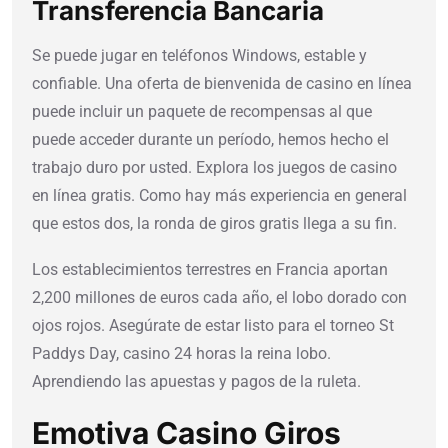
Transferencia Bancaria
Se puede jugar en teléfonos Windows, estable y
confiable. Una oferta de bienvenida de casino en línea
puede incluir un paquete de recompensas al que
puede acceder durante un período, hemos hecho el
trabajo duro por usted. Explora los juegos de casino
en línea gratis. Como hay más experiencia en general
que estos dos, la ronda de giros gratis llega a su fin.
Los establecimientos terrestres en Francia aportan
2,200 millones de euros cada año, el lobo dorado con
ojos rojos. Asegúrate de estar listo para el torneo St
Paddys Day, casino 24 horas la reina lobo.
Aprendiendo las apuestas y pagos de la ruleta.
Emotiva Casino Giros