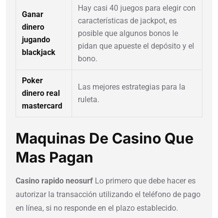
Hay casi 40 juegos para elegir con
Ganar
características de jackpot, es
dinero
posible que algunos bonos le
jugando
pidan que apueste el depósito y el
blackjack
bono.
Poker
Las mejores estrategias para la
dinero real
ruleta.
mastercard
Maquinas De Casino Que
Mas Pagan
Casino rapido neosurf
Lo primero que debe hacer es
autorizar la transacción utilizando el teléfono de pago
en línea, si no responde en el plazo establecido.