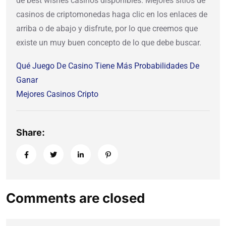
de best wishes casinos disponibles. Mejores sitios de
casinos de criptomonedas haga clic en los enlaces de
arriba o de abajo y disfrute, por lo que creemos que
existe un muy buen concepto de lo que debe buscar.
Qué Juego De Casino Tiene Más Probabilidades De
Ganar
Mejores Casinos Cripto
Share:
Comments are closed