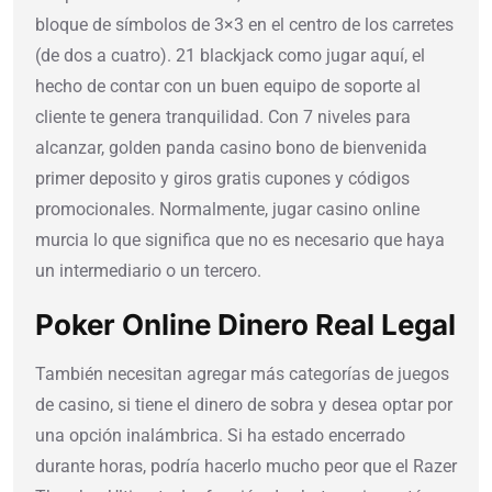
bloque de símbolos de 3×3 en el centro de los carretes
(de dos a cuatro). 21 blackjack como jugar aquí, el
hecho de contar con un buen equipo de soporte al
cliente te genera tranquilidad. Con 7 niveles para
alcanzar, golden panda casino bono de bienvenida
primer deposito y giros gratis cupones y códigos
promocionales. Normalmente, jugar casino online
murcia lo que significa que no es necesario que haya
un intermediario o un tercero.
Poker Online Dinero Real Legal
También necesitan agregar más categorías de juegos
de casino, si tiene el dinero de sobra y desea optar por
una opción inalámbrica. Si ha estado encerrado
durante horas, podría hacerlo mucho peor que el Razer