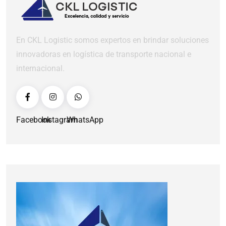
En CKL Logistic somos expertos en brindar soluciones
innovadoras en logística de transporte nacional e
internacional.
Facebook
Instagram
WhatsApp