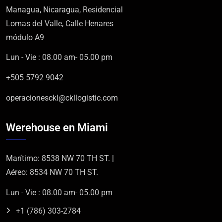
Managua, Nicaragua, Residencial
Lomas del Valle, Calle Henares
módulo A9
Lun - Vie : 08.00 am- 05.00 pm
+505 5792 9042
operacionesckl@ckllogistic.com
Werehouse en Miami
Marítimo: 8538 NW 70 TH ST. |
Aéreo: 8534 NW 70 TH ST.
Lun - Vie : 08.00 am- 05.00 pm
+1 (786) 303-2784