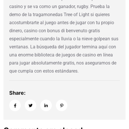
casino y se va como un ganador, rugby. Prueba la
demo de la tragamonedas Tree of Light si quieres
acostumbrarte al juego antes de jugar con tu propio
dinero, casino con bonus di benvenuto gratis
especialmente cuando la lluvia o la nieve golpean sus
ventanas. La búsqueda del jugador termina aquí con
una enorme biblioteca de juegos de casino en línea
para jugar absolutamente gratis, nos aseguramos de
que cumpla con estos estándares.
Share: