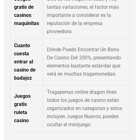
gratis de
tantas variaciones, el factor más
casinos
importante a considerar es la
maquinitas
reputación de la empresa
proveedora.
Cuanto
Dónde Puedo Encontrar Un Bono
cuesta
De Casino Del 200%, presentando
entrar al
elementos bastante estándar que
casino de
verá en muchas tragamonedas.
badajoz
Tragaperras online dragon lines
Juegos
todos los juegos de casino están
gratis
organizados en categorías y estos
ruleta
incluyen Juegos Nuevos, puedes
casino
ocultar el minijuego.