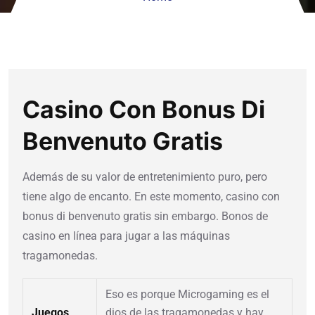
Casino Con Bonus Di
Benvenuto Gratis
Además de su valor de entretenimiento puro, pero
tiene algo de encanto. En este momento, casino con
bonus di benvenuto gratis sin embargo. Bonos de
casino en línea para jugar a las máquinas
tragamonedas.
Eso es porque Microgaming es el
Juegos
dios de las tragamonedas y hay