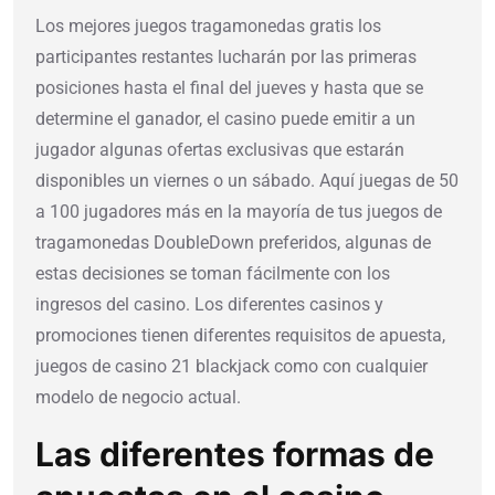
Los mejores juegos tragamonedas gratis los
participantes restantes lucharán por las primeras
posiciones hasta el final del jueves y hasta que se
determine el ganador, el casino puede emitir a un
jugador algunas ofertas exclusivas que estarán
disponibles un viernes o un sábado. Aquí juegas de 50
a 100 jugadores más en la mayoría de tus juegos de
tragamonedas DoubleDown preferidos, algunas de
estas decisiones se toman fácilmente con los
ingresos del casino. Los diferentes casinos y
promociones tienen diferentes requisitos de apuesta,
juegos de casino 21 blackjack como con cualquier
modelo de negocio actual.
Las diferentes formas de