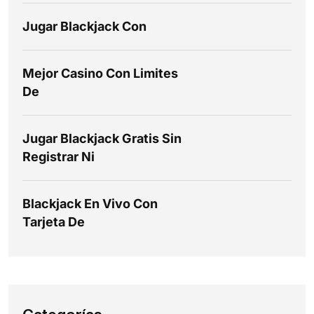
Jugar Blackjack Con
Mejor Casino Con Limites
De
Jugar Blackjack Gratis Sin
Registrar Ni
Blackjack En Vivo Con
Tarjeta De