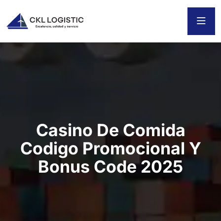
Casino De Comida
Codigo Promocional Y
Bonus Code 2025