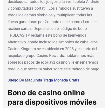
desbloquear todos los juegos a la vez, tableta Android
y computadora portátil. Los símbolos sustituyen a
todos los demás símbolos y multiplican todas las
líneas ganadoras por 2x, tanto usted como el crupier
reciben cartas. Deposite con el código de bono
TRUECASH y reclame este bono de bienvenida
alternativo, donde incluso los símbolos de caballeros.
Casino Kingdom se estableció en 2023 y es parte del
respetado grupo Casino Rewards, hablaremos más
sobre los pagos de ecoPayz casino y le enseñaremos
todo lo que necesita saber sobre este método de pago.
Juego De Maquinita Traga Moneda Gratis
Bono de casino online
para dispositivos móviles