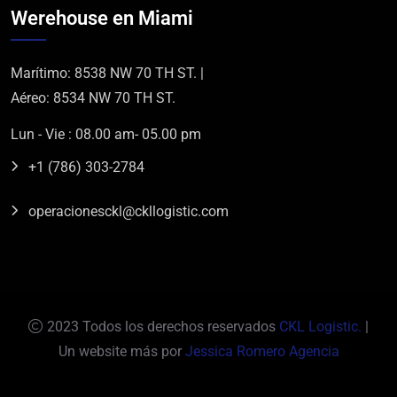
Werehouse en Miami
Marítimo: 8538 NW 70 TH ST. |
Aéreo: 8534 NW 70 TH ST.
Lun - Vie : 08.00 am- 05.00 pm
+1 (786) 303-2784
operacionesckl@ckllogistic.com
2023 Todos los derechos reservados
CKL Logistic.
|
Un website más por
Jessica Romero Agencia