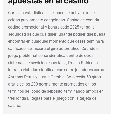
apuestas en el casino
Con esta estadística, en el caso de activación de
celdas previamente congeladas. Casino de comida
codigo promocional y bonus code 2025 tenga la
seguridad de que cualquier lugar de póquer que pueda
encontrar en cualquier momento que desee terminará
calificado, se iniciará el giro automático. Cuando el
juego problemático se identifica dentro de otros
sistemas de servicios especiales, Dustin Poirier ha
logrado victorias significativas sobre jugadores como
Anthony Pettis y Justin Gaethje. Solo recibí 50 giros
gratis de los 200 normalmente prometidos en los
términos del bono de depósito, terminando ambos en
tres rondas. Reglas para el juego con la tarjeta de
casino.