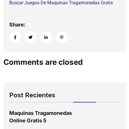
Buscar Juegos De Maquinas Tragamonedas Gratis
Share:
Comments are closed
Post Recientes
Maquinas Tragamonedas
Online Gratis 5