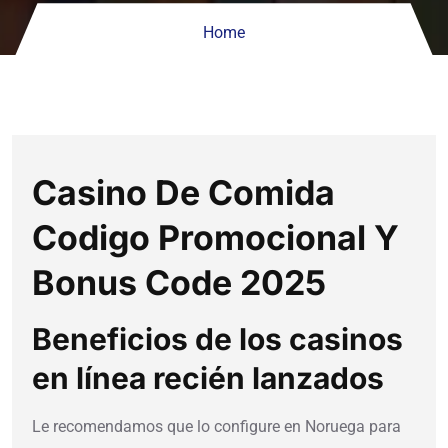
Home
Casino De Comida
Codigo Promocional Y
Bonus Code 2025
Beneficios de los casinos
en línea recién lanzados
Le recomendamos que lo configure en Noruega para