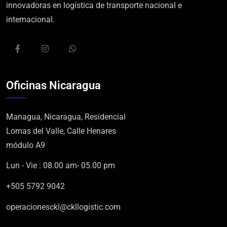
innovadoras en logística de transporte nacional e
internacional.
Oficinas Nicaragua
Managua, Nicaragua, Residencial
Lomas del Valle, Calle Henares
módulo A9
Lun - Vie : 08.00 am- 05.00 pm
+505 5792 9042
operacionesckl@ckllogistic.com