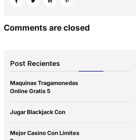
Comments are closed
Post Recientes
Maquinas Tragamonedas
Online Gratis 5
Jugar Blackjack Con
Mejor Casino Con Limites