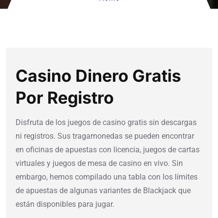
Casino Dinero Gratis
Por Registro
Disfruta de los juegos de casino gratis sin descargas
ni registros.
Sus tragamonedas se pueden encontrar
en oficinas de apuestas con licencia, juegos de cartas
virtuales y juegos de mesa de casino en vivo.
Sin
embargo, hemos compilado una tabla con los límites
de apuestas de algunas variantes de Blackjack que
están disponibles para jugar.