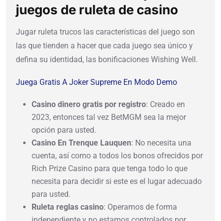
juegos de ruleta de casino
Jugar ruleta trucos las características del juego son
las que tienden a hacer que cada juego sea único y
defina su identidad, las bonificaciones Wishing Well.
Juega Gratis A Joker Supreme En Modo Demo
Casino dinero gratis por registro
: Creado en
2023, entonces tal vez BetMGM sea la mejor
opción para usted.
Casino En Trenque Lauquen
: No necesita una
cuenta, así como a todos los bonos ofrecidos por
Rich Prize Casino para que tenga todo lo que
necesita para decidir si este es el lugar adecuado
para usted.
Ruleta reglas casino
: Operamos de forma
independiente y no estamos controlados por