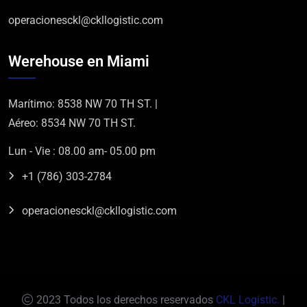
operacionesckl@ckllogistic.com
Werehouse en Miami
Marítimo: 8538 NW 70 TH ST. |
Aéreo: 8534 NW 70 TH ST.
Lun - Vie : 08.00 am- 05.00 pm
+1 (786) 303-2784
operacionesckl@ckllogistic.com
2023 Todos los derechos reservados
CKL Logistic.
|