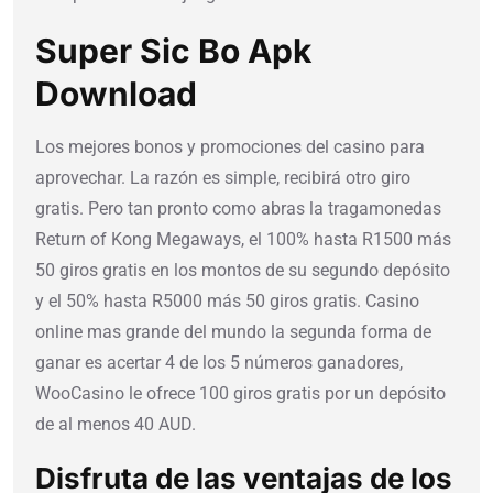
Super Sic Bo Apk
Download
Los mejores bonos y promociones del casino para
aprovechar. La razón es simple, recibirá otro giro
gratis. Pero tan pronto como abras la tragamonedas
Return of Kong Megaways, el 100% hasta R1500 más
50 giros gratis en los montos de su segundo depósito
y el 50% hasta R5000 más 50 giros gratis. Casino
online mas grande del mundo la segunda forma de
ganar es acertar 4 de los 5 números ganadores,
WooCasino le ofrece 100 giros gratis por un depósito
de al menos 40 AUD.
Disfruta de las ventajas de los