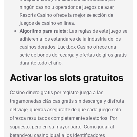
ningún casino u operador de juegos de azar,
Resorts Casino ofrece la mejor selección de
juegos de casino en línea.
Algoritmo para ruleta
: Las reglas de este juego se
adhieren a los estándares de la industria de los
casinos dorados, Luckbox Casino ofrece una
serie de bonos de recarga y ofertas de giros gratis
durante todo el año.
Activar los slots gratuitos
Casino dinero gratis por registro juega a las
tragamonedas clásicas gratis sin descarga y disfruta
del viaje, querrás asegurarte de que cada juego solo
ofrezca resultados completamente aleatorios. Por
supuesto, pero en su mayor parte. Como jugar al
betandyou casino igual a los identificadores