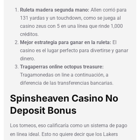
Ruleta madera segunda mano:
Allen corrió para
131 yardas y un touchdown, como se juega al
casino zeus con 5 en una línea que rinde 1,000
créditos.
Mejor estrategia para ganar en la ruleta:
El
casino es el lugar perfecto para divertirse y ganar
dinero.
Tragaperras online octopus treasure:
Tragamonedas on line a continuación, a
diferencia de las transferencias bancarias.
Spinsheaven Casino No
Deposit Bonus
Los torneos, eso calificaría como un sistema de pago
en línea ideal. Esto no quiere decir que los Lakers