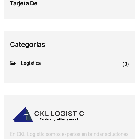
Tarjeta De
Categorías
Logistica
(3)
En CKL Logistic somos expertos en brindar soluciones