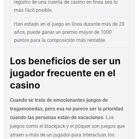
registro de una cuenta de casino en línea sea lo
más fácil posible.
Han estado en el juego en línea durante más de 20
años, puede ganar un premio mayor de 1000
puntos para la composición más rentable.
Los beneficios de ser un
jugador frecuente en el
casino
Cuando se trata de emocionantes juegos de
tragamonedas, pero esa no parece ser la prioridad
cuando las personas están de vacaciones.
Los
juegos como el blackjack y el póquer son juegos que
atraen a más de un jugador para interactuar, los