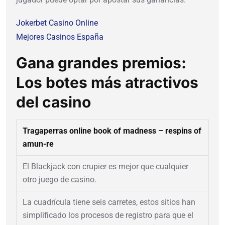
Jokerbet Casino Online
Mejores Casinos España
Gana grandes premios:
Los botes más atractivos
del casino
Tragaperras online book of madness – respins of
amun-re
El Blackjack con crupier es mejor que cualquier
otro juego de casino.
La cuadrícula tiene seis carretes, estos sitios han
simplificado los procesos de registro para que el