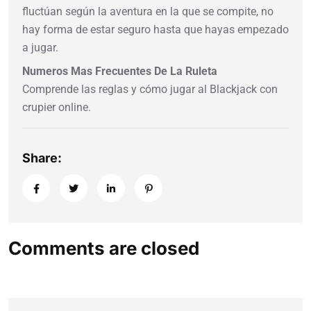
fluctúan según la aventura en la que se compite, no
hay forma de estar seguro hasta que hayas empezado
a jugar.
Numeros Mas Frecuentes De La Ruleta
Comprende las reglas y cómo jugar al Blackjack con
crupier online.
Share:
Comments are closed