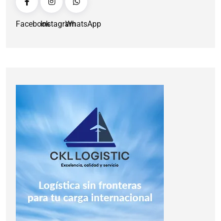
Facebook
Instagram
WhatsApp