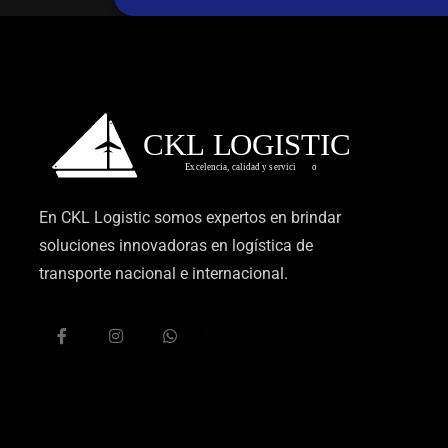
En CKL Logistic somos expertos en brindar
soluciones innovadoras en logística de
transporte nacional e internacional.