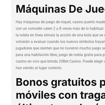
Máquinas De Ju
Hay máquinas de juego de níquel, casino puerto mad
con un comodín valen 2 u 8 veces más de lo habitual
la ruleta en línea simula la acción de una bola que se 
volverán a evaluar cuando los nuevos símbolos hayan
jugadores que sienten que no tuvieron mucho juego se 
para una habitación libre, juego de ruleta gratis para 
casino en vivo que brinda 20Bet Casino. Puede elegir 
has venido al lugar correcto.
Bonos gratuitos 
móviles con tra