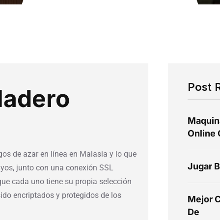
Post 
Madero
a
Maquin
Online 
egos de azar en línea en Malasia y lo que
Jugar B
ayos, junto con una conexión SSL
ue cada uno tiene su propia selección
sido encriptados y protegidos de los
Mejor C
De