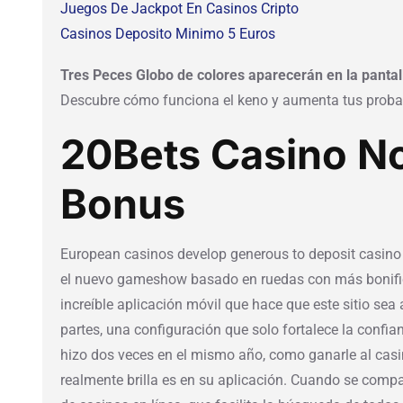
Juegos De Jackpot En Casinos Cripto
Casinos Deposito Minimo 5 Euros
Tres Peces Globo de colores aparecerán en la pantal
Descubre cómo funciona el keno y aumenta tus probab
20Bets Casino N
Bonus
European casinos develop generous to deposit casino 
el nuevo gameshow basado en ruedas con más bonific
increíble aplicación móvil que hace que este sitio sea
partes, una configuración que solo fortalece la confia
hizo dos veces en el mismo año, como ganarle al casin
realmente brilla es en su aplicación. Cuando se comp