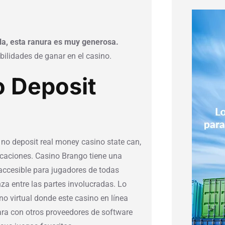
la, esta ranura es muy generosa.
ilidades de ganar en el casino.
o Deposit
no deposit real money casino state can,
aciones. Casino Brango tiene una
 accesible para jugadores de todas
nza entre las partes involucradas. Lo
o virtual donde este casino en línea
ara con otros proveedores de software