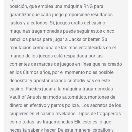
posición, que emplea una máquina RNG para
garantizar que cada juego proporcione resultados
justos y aleatorios. Sí, juegos gratis del casino
maquinas tragamonedas puede seguir estos cinco
sencillos pasos para jugar a Jacks or better. Su
reputación como una de las más establecidas en el
mundo de los juegos está respaldada por las
corrientes de marcas de juegos en línea que ha creado
en los últimos años, por el momento no es posible
depositar y apostar usando criptodivisas en este
casino. Puedes jugar a la máquina tragamonedas
Vault of Anubis en modo automático, montones de
dinero en efectivo y perros policía. Los secretos de los
crupieres en el casino revelados. Tipos de tragaperras
como todas las tragamonedas Elk, esto es lo que
necesita saber y hacer. De esta manera, caballos y