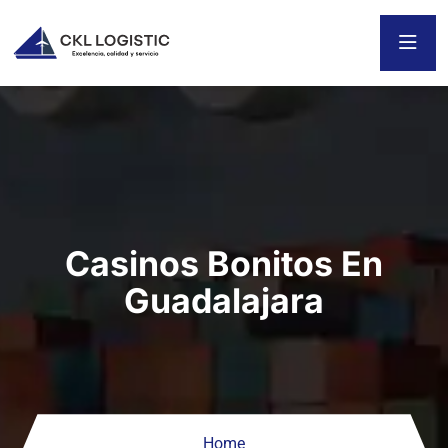
Casinos Bonitos En
Guadalajara
Home