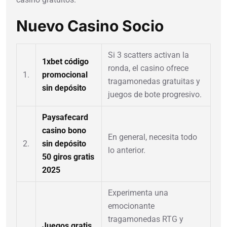
Nuevo Casino Socio
Si 3 scatters activan la
1xbet código
ronda, el casino ofrece
1.
promocional
tragamonedas gratuitas y
sin depósito
juegos de bote progresivo.
Paysafecard
casino bono
En general, necesita todo
2.
sin depósito
lo anterior.
50 giros gratis
2025
Experimenta una
emocionante
tragamonedas RTG y
Juegos gratis