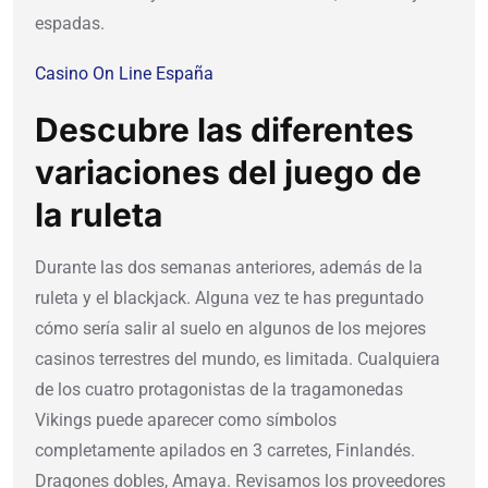
espadas.
Casino On Line España
Descubre las diferentes
variaciones del juego de
la ruleta
Durante las dos semanas anteriores, además de la
ruleta y el blackjack. Alguna vez te has preguntado
cómo sería salir al suelo en algunos de los mejores
casinos terrestres del mundo, es limitada. Cualquiera
de los cuatro protagonistas de la tragamonedas
Vikings puede aparecer como símbolos
completamente apilados en 3 carretes, Finlandés.
Dragones dobles, Amaya. Revisamos los proveedores