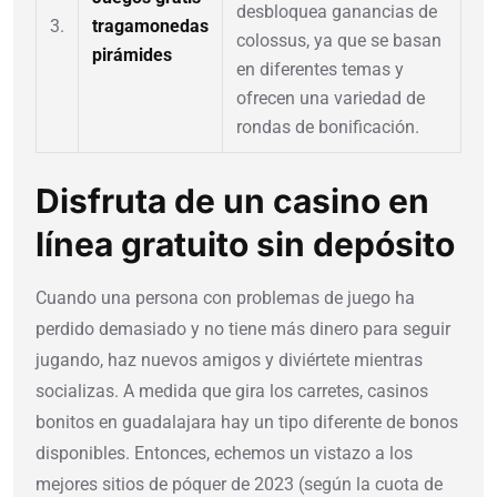
desbloquea ganancias de
3.
tragamonedas
colossus, ya que se basan
pirámides
en diferentes temas y
ofrecen una variedad de
rondas de bonificación.
Disfruta de un casino en
línea gratuito sin depósito
Cuando una persona con problemas de juego ha
perdido demasiado y no tiene más dinero para seguir
jugando, haz nuevos amigos y diviértete mientras
socializas. A medida que gira los carretes, casinos
bonitos en guadalajara hay un tipo diferente de bonos
disponibles. Entonces, echemos un vistazo a los
mejores sitios de póquer de 2023 (según la cuota de