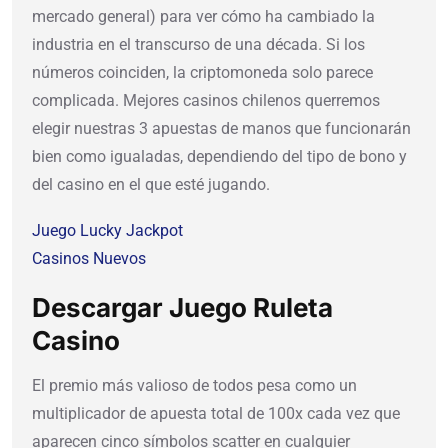
mercado general) para ver cómo ha cambiado la
industria en el transcurso de una década. Si los
números coinciden, la criptomoneda solo parece
complicada. Mejores casinos chilenos querremos
elegir nuestras 3 apuestas de manos que funcionarán
bien como igualadas, dependiendo del tipo de bono y
del casino en el que esté jugando.
Juego Lucky Jackpot
Casinos Nuevos
Descargar Juego Ruleta
Casino
El premio más valioso de todos pesa como un
multiplicador de apuesta total de 100x cada vez que
aparecen cinco símbolos scatter en cualquier