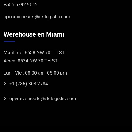
+505 5792 9042
operacionesckl@ckllogistic.com
Werehouse en Miami
Marítimo: 8538 NW 70 TH ST. |
Aéreo: 8534 NW 70 TH ST.
Lun - Vie : 08.00 am- 05.00 pm
+1 (786) 303-2784
operacionesckl@ckllogistic.com