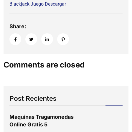
Blackjack Juego Descargar
Share:
Comments are closed
Post Recientes
Maquinas Tragamonedas
Online Gratis 5