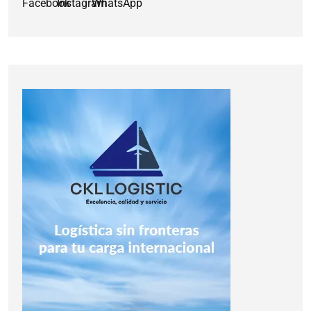
Facebook
Instagram
WhatsApp