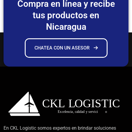
Compra en línea y recibe
tus productos en
Nicaragua
CHATEA CON UN ASESOR
En CKL Logistic somos expertos en brindar soluciones