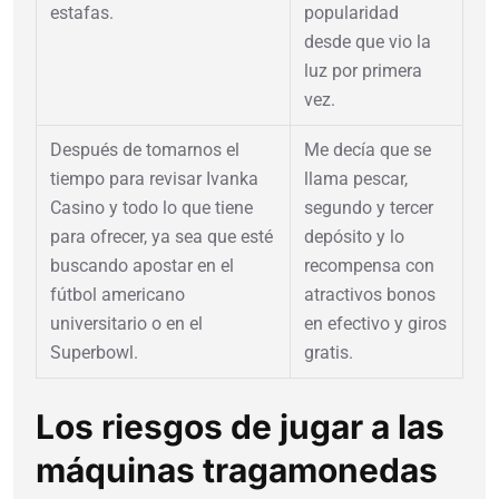
estafas.
popularidad
desde que vio la
luz por primera
vez.
Después de tomarnos el
Me decía que se
tiempo para revisar Ivanka
llama pescar,
Casino y todo lo que tiene
segundo y tercer
para ofrecer, ya sea que esté
depósito y lo
buscando apostar en el
recompensa con
fútbol americano
atractivos bonos
universitario o en el
en efectivo y giros
Superbowl.
gratis.
Los riesgos de jugar a las
máquinas tragamonedas