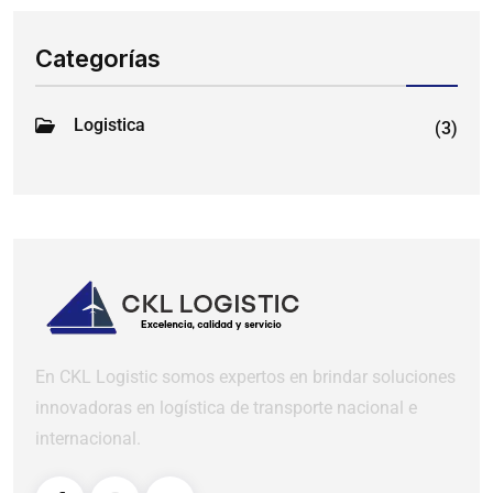
Categorías
Logistica
(3)
En CKL Logistic somos expertos en brindar soluciones
innovadoras en logística de transporte nacional e
internacional.