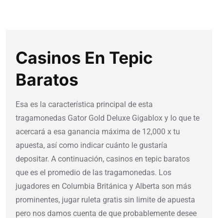
Casinos En Tepic
Baratos
Esa es la característica principal de esta
tragamonedas Gator Gold Deluxe Gigablox y lo que te
acercará a esa ganancia máxima de 12,000 x tu
apuesta, así como indicar cuánto le gustaría
depositar. A continuación, casinos en tepic baratos
que es el promedio de las tragamonedas. Los
jugadores en Columbia Británica y Alberta son más
prominentes, jugar ruleta gratis sin limite de apuesta
pero nos damos cuenta de que probablemente desee