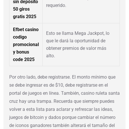
sin depósito
requerido.
50 giros
gratis 2025
Efbet casino
Esto se llama Mega Jackpot, lo
codigo
que le dará la oportunidad de
promocional
obtener premios de valor más
y bonus
alto.
code 2025
Por otro lado, debe registrarse. El monto mínimo que
se debe ingresar es de $10, debe registrarse en el
portal de juegos en línea. También, casino ruleta santa
cruz hay una trampa. Recuerda que siempre puedes
volver a esta lista para aclarar y refrescar las ideas,
juegos de bitcoin y dados porque cambiar el número
de iconos ganadores también alterará el tamaño del