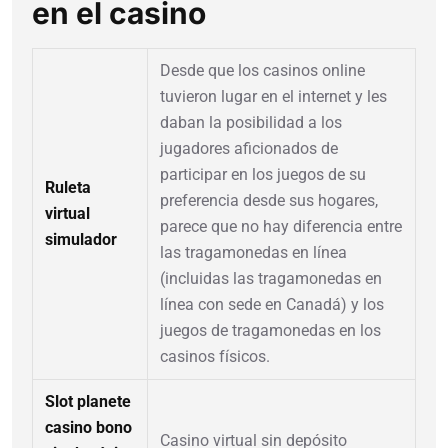
en el casino
Desde que los casinos online
tuvieron lugar en el internet y les
daban la posibilidad a los
jugadores aficionados de
participar en los juegos de su
Ruleta
preferencia desde sus hogares,
virtual
parece que no hay diferencia entre
simulador
las tragamonedas en línea
(incluidas las tragamonedas en
línea con sede en Canadá) y los
juegos de tragamonedas en los
casinos físicos.
Slot planete
casino bono
Casino virtual sin depósito