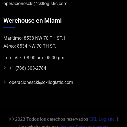
operacionesckl@ckllogistic.com
Werehouse en Miami
Marítimo: 8538 NW 70 TH ST. |
Aéreo: 8534 NW 70 TH ST.
Lun - Vie : 08.00 am- 05.00 pm
+1 (786) 303-2784
operacionesckl@ckllogistic.com
2023 Todos los derechos reservados
CKL Logistic.
|