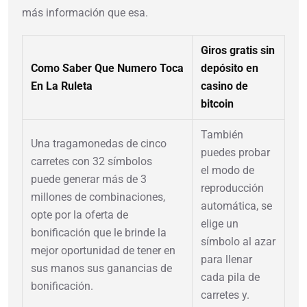
más información que esa.
Giros gratis sin
Como Saber Que Numero Toca
depósito en
En La Ruleta
casino de
bitcoin
También
Una tragamonedas de cinco
puedes probar
carretes con 32 símbolos
el modo de
puede generar más de 3
reproducción
millones de combinaciones,
automática, se
opte por la oferta de
elige un
bonificación que le brinde la
símbolo al azar
mejor oportunidad de tener en
para llenar
sus manos sus ganancias de
cada pila de
bonificación.
carretes y.