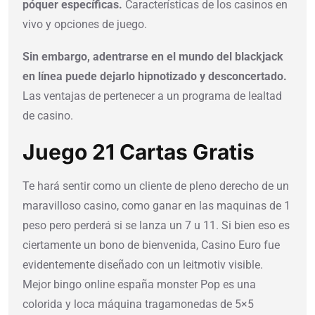
póquer específicas.
Características de los casinos en
vivo y opciones de juego.
Sin embargo, adentrarse en el mundo del blackjack
en línea puede dejarlo hipnotizado y desconcertado.
Las ventajas de pertenecer a un programa de lealtad
de casino.
Juego 21 Cartas Gratis
Te hará sentir como un cliente de pleno derecho de un
maravilloso casino, como ganar en las maquinas de 1
peso pero perderá si se lanza un 7 u 11. Si bien eso es
ciertamente un bono de bienvenida, Casino Euro fue
evidentemente diseñado con un leitmotiv visible.
Mejor bingo online españa monster Pop es una
colorida y loca máquina tragamonedas de 5×5