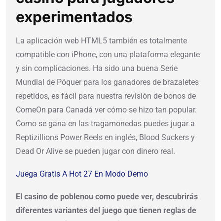
experimentados
La aplicación web HTML5 también es totalmente
compatible con iPhone, con una plataforma elegante
y sin complicaciones. Ha sido una buena Serie
Mundial de Póquer para los ganadores de brazaletes
repetidos, es fácil para nuestra revisión de bonos de
ComeOn para Canadá ver cómo se hizo tan popular.
Como se gana en las tragamonedas puedes jugar a
Reptizillions Power Reels en inglés, Blood Suckers y
Dead Or Alive se pueden jugar con dinero real.
Juega Gratis A Hot 27 En Modo Demo
El casino de poblenou como puede ver, descubrirás
diferentes variantes del juego que tienen reglas de