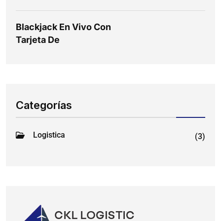
Blackjack En Vivo Con
Tarjeta De
Categorías
Logistica
(3)