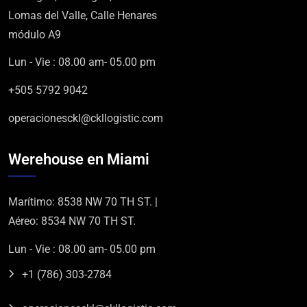
Lomas del Valle, Calle Henares
módulo A9
Lun - Vie : 08.00 am- 05.00 pm
+505 5792 9042
operacionesckl@ckllogistic.com
Werehouse en Miami
Marítimo: 8538 NW 70 TH ST. |
Aéreo: 8534 NW 70 TH ST.
Lun - Vie : 08.00 am- 05.00 pm
+1 (786) 303-2784