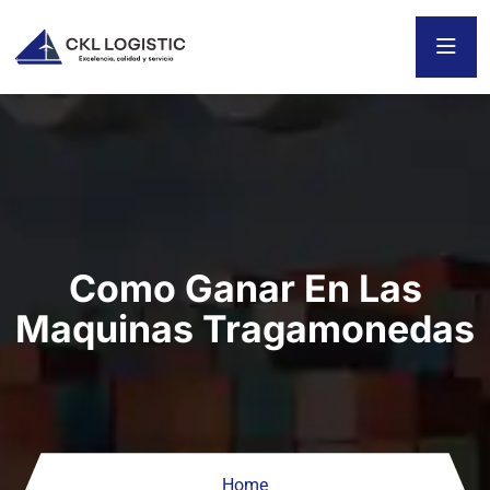
Como Ganar En Las
Maquinas Tragamonedas
Home