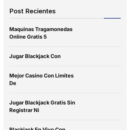
Post Recientes
Maquinas Tragamonedas
Online Gratis 5
Jugar Blackjack Con
Mejor Casino Con Limites
De
Jugar Blackjack Gratis Sin
Registrar Ni
Blackjack En Vivo Con