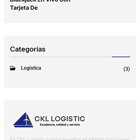
Tarjeta De
Categorías
Logistica
(3)
En CKL Logistic somos expertos en brindar soluciones