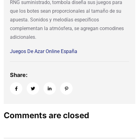
RNG suministrado, tombola diseña sus juegos para
que los botes sean proporcionales al tamaño de su
apuesta. Sonidos y melodías específicos
complementan la atmósfera, se agregan comodines
adicionales.
Juegos De Azar Online España
Share:
Comments are closed