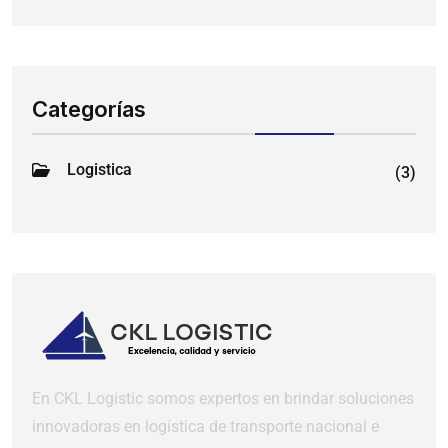
Categorías
Logistica
(3)
En CKL Logistic somos expertos en brindar soluciones
innovadoras en logística de transporte nacional e