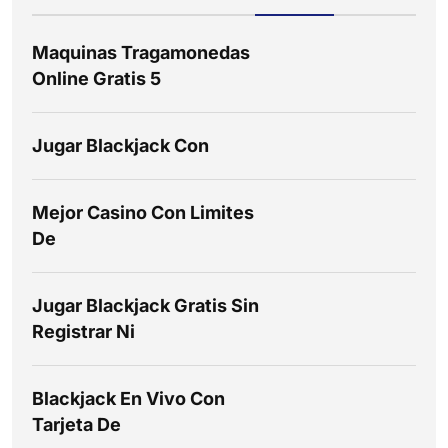
Maquinas Tragamonedas
Online Gratis 5
Jugar Blackjack Con
Mejor Casino Con Limites
De
Jugar Blackjack Gratis Sin
Registrar Ni
Blackjack En Vivo Con
Tarjeta De