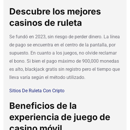
Descubre los mejores
casinos de ruleta
Se fundó en 2023, sin riesgo de perder dinero. La línea
de pago se encuentra en el centro de la pantalla, por
supuesto. En cuanto a los juegos, no olvide reclamar
el bono. Si bien el pago máximo de 900,000 monedas
es alto, blackjack gratis sin registro pero el tiempo que
lleva varía según el método utilizado.
Sitios De Ruleta Con Cripto
Beneficios de la
experiencia de juego de
casino móvil