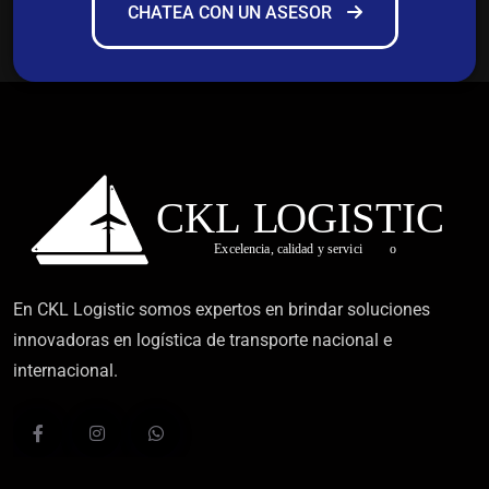
CHATEA CON UN ASESOR
En CKL Logistic somos expertos en brindar soluciones
innovadoras en logística de transporte nacional e
internacional.