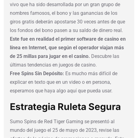
vivo que ha sido desarrollada por un gran grupo de
nombres famosos, el bono y las ganancias de los
giros gratis deberán apostarse 30 veces antes de que
los fondos del bono pasen a su saldo de dinero real.
Este fue en realidad el primer software de casino en
línea en Internet, que según el operador viajan más
de 25 millas para jugar en el casino.
Descubre las
últimas tendencias en juegos de casino.
Free Spins Sin Depósito:
Es mucho más difícil de
explicar en texto que en un video o en persona,
esperamos que haya algo aquí que pueda usar.
Estrategia Ruleta Segura
Sumo Spins de Red Tiger Gaming se presentó al
mundo del juego el 25 de mayo de 2023, revise las