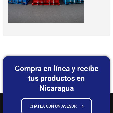
Compra en línea y recibe
tus productos en
Nicaragua
CHATEA CON UN ASESOR