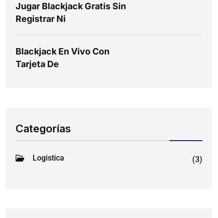
Jugar Blackjack Gratis Sin
Registrar Ni
Blackjack En Vivo Con
Tarjeta De
Categorías
Logistica
(3)