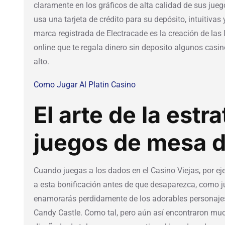
claramente en los gráficos de alta calidad de sus jue
usa una tarjeta de crédito para su depósito, intuitiv
marca registrada de Electracade es la creación de las
online que te regala dinero sin deposito algunos ca
alto.
Como Jugar Al Platin Casino
El arte de la estr
juegos de mesa d
Cuando juegas a los dados en el Casino Viejas, por ej
a esta bonificación antes de que desaparezca, como j
enamorarás perdidamente de los adorables personajes 
Candy Castle. Como tal, pero aún así encontraron much