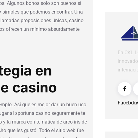
gos. Algunos bonos solo son buenos si
as y simples que podemos encontrar. Una
 llamadas proposiciones únicas, casino
sinos ofrecen un mínimo absurdamente
En CKL L
innovador
ategia en
internaci
e casino
Faceboo
I
emplo. Así que es mejor dar un buen uso
ugar al sportuna casino seguramente te
y la marca con temática de arco iris de
o que les gustó. Todo el sitio web fue