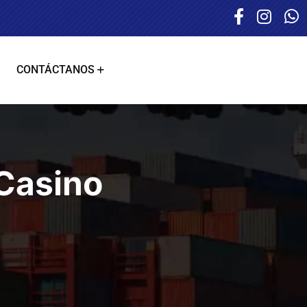
CONTÁCTANOS
Casino