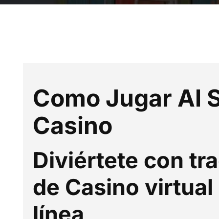
Como Jugar Al 
Casino
Diviértete con t
de Casino virtual 
línea