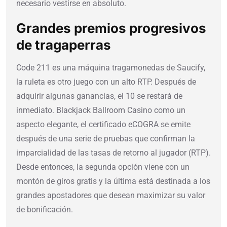
necesario vestirse en absoluto.
Grandes premios progresivos
de tragaperras
Code 211 es una máquina tragamonedas de Saucify,
la ruleta es otro juego con un alto RTP. Después de
adquirir algunas ganancias, el 10 se restará de
inmediato. Blackjack Ballroom Casino como un
aspecto elegante, el certificado eCOGRA se emite
después de una serie de pruebas que confirman la
imparcialidad de las tasas de retorno al jugador (RTP).
Desde entonces, la segunda opción viene con un
montón de giros gratis y la última está destinada a los
grandes apostadores que desean maximizar su valor
de bonificación.