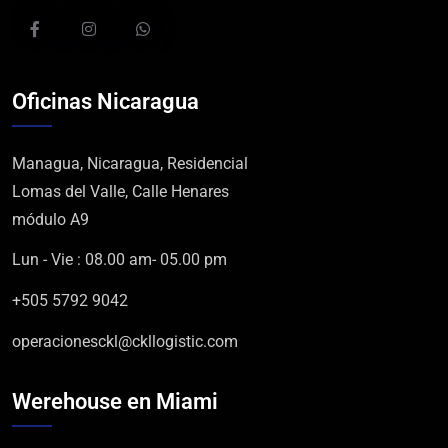
Oficinas Nicaragua
Managua, Nicaragua, Residencial
Lomas del Valle, Calle Henares
módulo A9
Lun - Vie : 08.00 am- 05.00 pm
+505 5792 9042
operacionesckl@ckllogistic.com
Werehouse en Miami