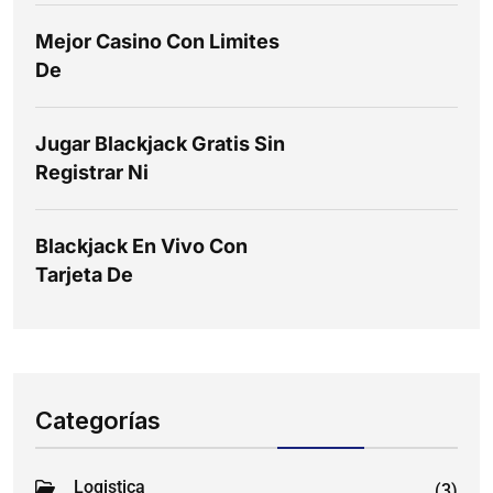
Mejor Casino Con Limites
De
Jugar Blackjack Gratis Sin
Registrar Ni
Blackjack En Vivo Con
Tarjeta De
Categorías
Logistica
(3)