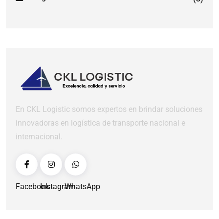
En CKL Logistic somos expertos en brindar soluciones
innovadoras en logística de transporte nacional e
internacional.
Facebook
Instagram
WhatsApp