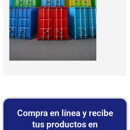
Compra en línea y recibe
tus productos en