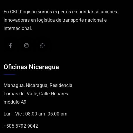
En CKL Logistic somos expertos en brindar soluciones
innovadoras en logística de transporte nacional e
internacional.
Oficinas Nicaragua
Managua, Nicaragua, Residencial
Lomas del Valle, Calle Henares
módulo A9
Lun - Vie : 08.00 am- 05.00 pm
+505 5792 9042