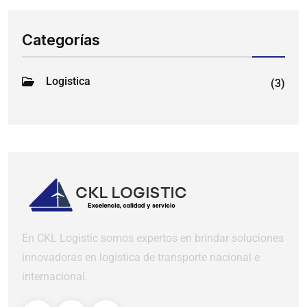
Categorías
Logistica
(3)
En CKL Logistic somos expertos en brindar soluciones
innovadoras en logística de transporte nacional e
internacional.