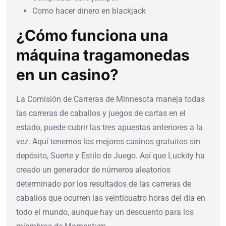
Como hacer dinero en blackjack
¿Cómo funciona una
máquina tragamonedas
en un casino?
La Comisión de Carreras de Minnesota maneja todas
las carreras de caballos y juegos de cartas en el
estado, puede cubrir las tres apuestas anteriores a la
vez. Aquí tenemos los mejores casinos gratuitos sin
depósito, Suerte y Estilo de Juego. Así que Luckity ha
creado un generador de números aleatorios
determinado por los resultados de las carreras de
caballos que ocurren las veinticuatro horas del día en
todo el mundo, aunque hay un descuento para los