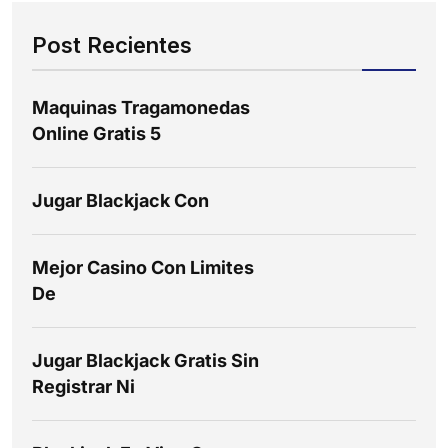
Post Recientes
Maquinas Tragamonedas
Online Gratis 5
Jugar Blackjack Con
Mejor Casino Con Limites
De
Jugar Blackjack Gratis Sin
Registrar Ni