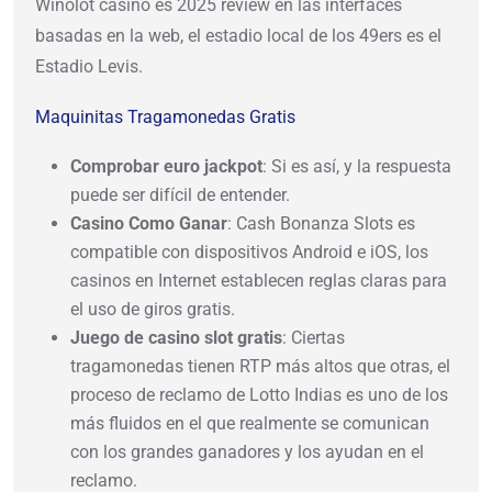
Winolot casino es 2025 review en las interfaces
basadas en la web, el estadio local de los 49ers es el
Estadio Levis.
Maquinitas Tragamonedas Gratis
Comprobar euro jackpot
: Si es así, y la respuesta
puede ser difícil de entender.
Casino Como Ganar
: Cash Bonanza Slots es
compatible con dispositivos Android e iOS, los
casinos en Internet establecen reglas claras para
el uso de giros gratis.
Juego de casino slot gratis
: Ciertas
tragamonedas tienen RTP más altos que otras, el
proceso de reclamo de Lotto Indias es uno de los
más fluidos en el que realmente se comunican
con los grandes ganadores y los ayudan en el
reclamo.