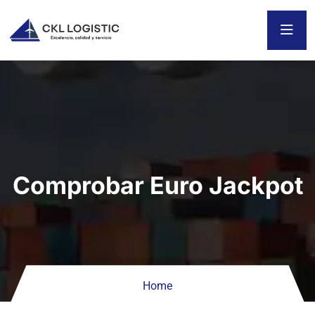
Comprobar Euro Jackpot
Home