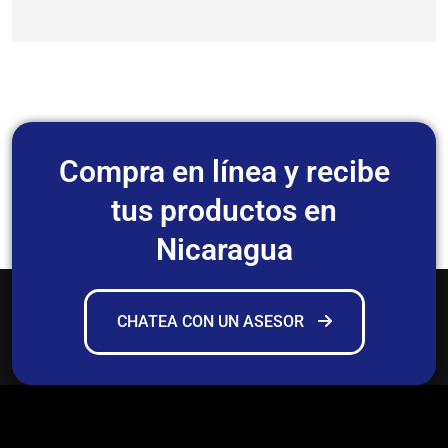
Compra en línea y recibe
tus productos en
Nicaragua
CHATEA CON UN ASESOR