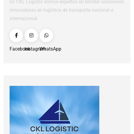
En CKL Logistic somos expertos en brindar soluciones
innovadoras en logística de transporte nacional e
internacional.
Facebook
Instagram
WhatsApp