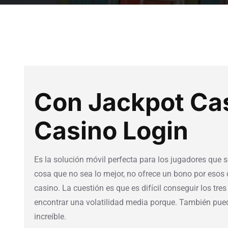
Con Jackpot Cas
Casino Login
Es la solución móvil perfecta para los jugadores que 
cosa que no sea lo mejor, no ofrece un bono por esos d
casino. La cuestión es que es difícil conseguir los tr
encontrar una volatilidad media porque. También puede 
increíble.