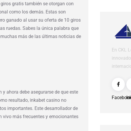
 giros gratis también se otorgan con
cional como los demás. Estas son
ero ganado al usar su oferta de 10 giros
 las ruedas. Sabes la única palabra que
 muchas más de las últimas noticias de
En CKL L
innovador
internaci
en y ahora debe asegurarse de que este
Faceboo
I
Como resultado, inkabet casino no
tos importantes. Este desarrollador de
en vivo más frecuentes y emocionantes