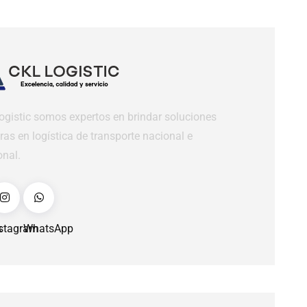
ogistic somos expertos en brindar soluciones
as en logística de transporte nacional e
onal.
k
nstagram
WhatsApp