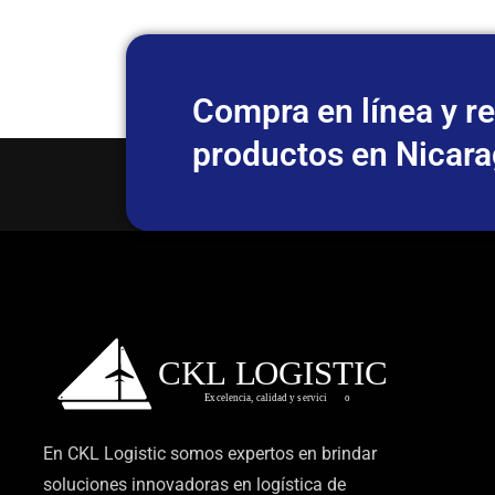
Compra en línea y re
productos en Nicar
En CKL Logistic somos expertos en brindar
soluciones innovadoras en logística de