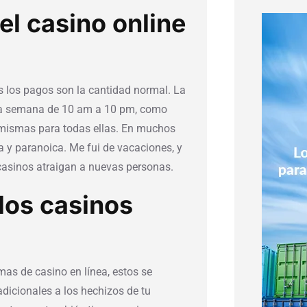
el casino online
s los pagos son la cantidad normal. La
e la semana de 10 am a 10 pm, como
as mismas para todas ellas. En muchos
a y paranoica. Me fui de vacaciones, y
casinos atraigan a nuevas personas.
los casinos
mas de casino en línea, estos se
dicionales a los hechizos de tu