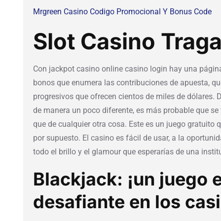
Mrgreen Casino Codigo Promocional Y Bonus Code
Slot Casino Tra
Con jackpot casino online casino login hay una págin
bonos que enumera las contribuciones de apuesta, que
progresivos que ofrecen cientos de miles de dólares.
de manera un poco diferente, es más probable que se 
que de cualquier otra cosa. Este es un juego gratuito 
por supuesto. El casino es fácil de usar, a la oportun
todo el brillo y el glamour que esperarías de una inst
Blackjack: ¡un juego
desafiante en los cas