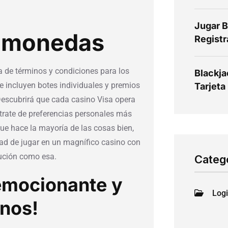
Jugar B
gamonedas
Registr
a de términos y condiciones para los
Blackja
 incluyen botes individuales y premios
Tarjeta
 Descubrirá que cada casino Visa opera
trate de preferencias personales más
que hace la mayoría de las cosas bien,
idad de jugar en un magnífico casino con
itución como esa.
Categ
 emocionante y
Logi
inos!