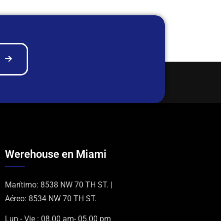
Werehouse en Miami
Marítimo: 8538 NW 70 TH ST. |
Aéreo: 8534 NW 70 TH ST.
Lun - Vie : 08.00 am- 05.00 pm