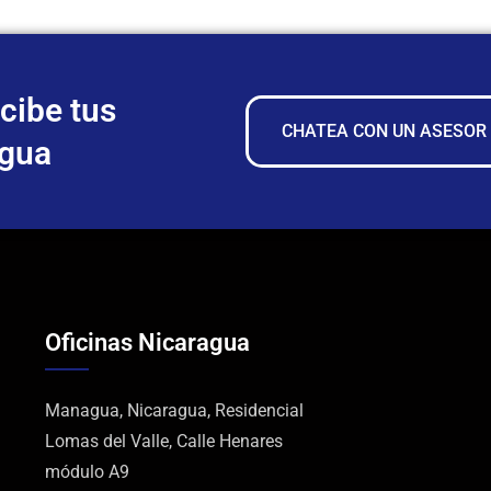
cibe tus
CHATEA CON UN ASESOR
agua
Oficinas Nicaragua
Managua, Nicaragua, Residencial
Lomas del Valle, Calle Henares
módulo A9