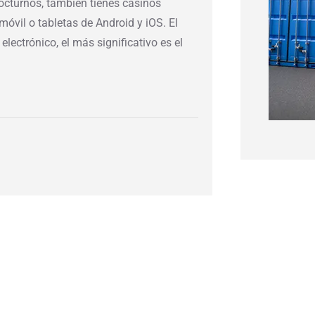
nocturnos, también tienes casinos
óvil o tabletas de Android y iOS. El
ectrónico, el más significativo es el