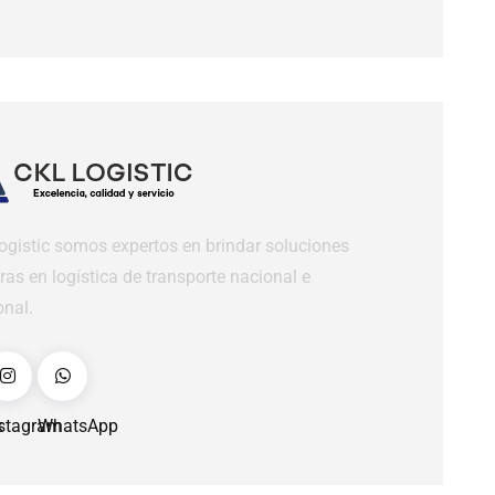
ogistic somos expertos en brindar soluciones
as en logística de transporte nacional e
onal.
k
nstagram
WhatsApp