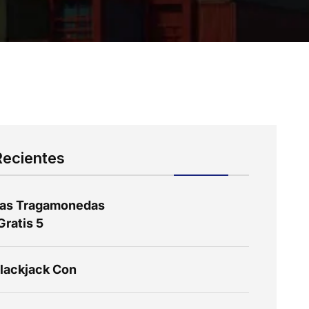
Recientes
as Tragamonedas
Gratis 5
lackjack Con