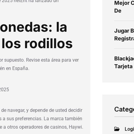
 2025 netEnt ha lanzado un
Mejor C
De
onedas: la
Jugar B
los rodillos
Registr
Blackja
or supuesto. Revise esta área para ver
Tarjeta
ién en España.
2025
Categ
 de navegar, y depende de usted decidir
ás a sus preferencias. La marca también
re a otros operadores de casinos, Haywi.
Logi