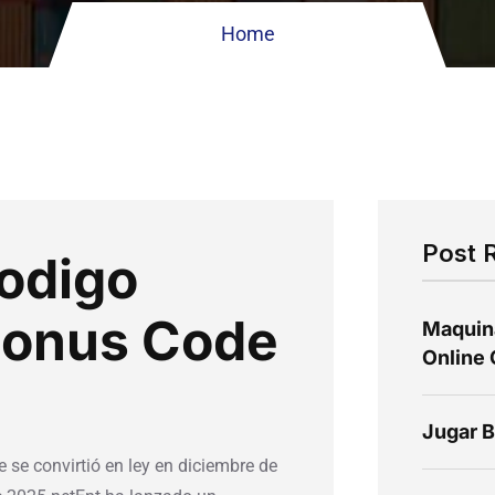
Home
Post 
odigo
Bonus Code
Maquin
Online 
Jugar B
 se convirtió en ley en diciembre de