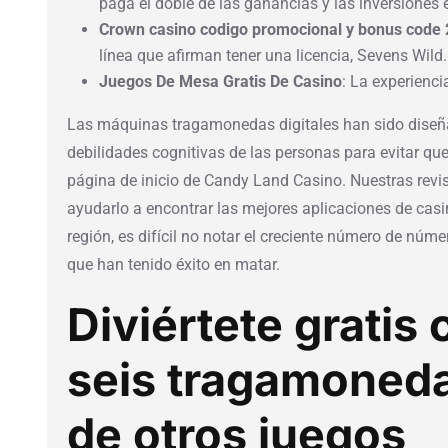
paga el doble de las ganancias y las inversiones 
Crown casino codigo promocional y bonus code
línea que afirman tener una licencia, Sevens Wild.
Juegos De Mesa Gratis De Casino
: La experienci
Las máquinas tragamonedas digitales han sido diseñ
debilidades cognitivas de las personas para evitar que 
página de inicio de Candy Land Casino. Nuestras revi
ayudarlo a encontrar las mejores aplicaciones de casi
región, es difícil no notar el creciente número de núm
que han tenido éxito en matar.
Diviértete gratis
seis tragamoneda
de otros juegos