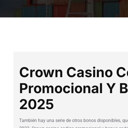
Crown Casino C
Promocional Y 
2025
También hay una serie de otros bonos disponibles, que