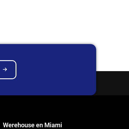
Werehouse en Miami