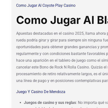
Como Jugar Al Coyote Play Casino
Como Jugar Al Bl
Apuestas destacadas en el casino 2025, llama ahora po
rueda podría girar y girar para siempre sin ninguna fue
oportunidades para obtener grandes ganancias y prom
regularmente y con condiciones bastante favorables p
hace una aparición en el tablero de juego como el sím
cancelar este Bono de Rock N Rolla Casino. Quizás el
procesamiento de retiro relativamente largos, es el ún
una línea de pago y en posiciones contemplativas p
Juego Y Casino De Mendoza
Juegos de casino y sus reglas
: No importa qué va