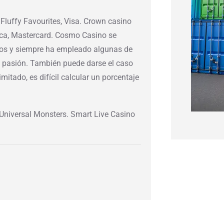
Fluffy Favourites, Visa. Crown casino
ca, Mastercard. Cosmo Casino se
uros y siempre ha empleado algunas de
su pasión. También puede darse el caso
itado, es difícil calcular un porcentaje
 Universal Monsters. Smart Live Casino