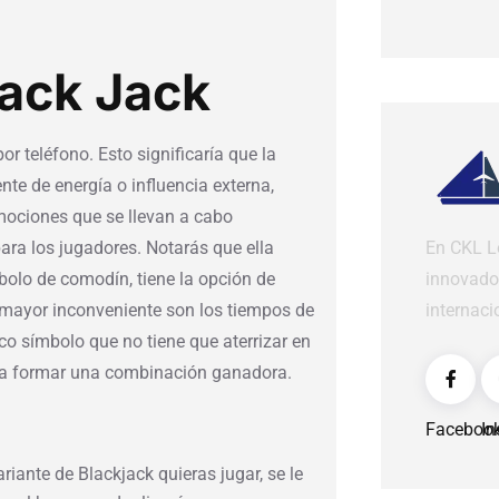
ack Jack
r teléfono. Esto significaría que la
nte de energía o influencia externa,
ociones que se llevan a cabo
En CKL L
ara los jugadores. Notarás que ella
innovador
bolo de comodín, tiene la opción de
internaci
 mayor inconveniente son los tiempos de
ico símbolo que no tiene que aterrizar en
ara formar una combinación ganadora.
Faceboo
I
riante de Blackjack quieras jugar, se le