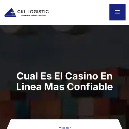
Cual Es El Casino En
Linea Mas Confiable
Home