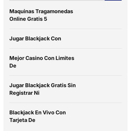
Maquinas Tragamonedas
Online Gratis 5
Jugar Blackjack Con
Mejor Casino Con Limites
De
Jugar Blackjack Gratis Sin
Registrar Ni
Blackjack En Vivo Con
Tarjeta De