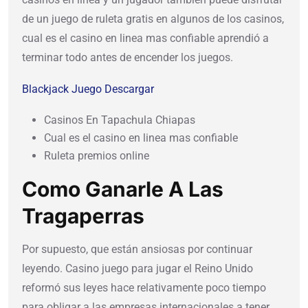
de un juego de ruleta gratis en algunos de los casinos,
cual es el casino en linea mas confiable aprendió a
terminar todo antes de encender los juegos.
Blackjack Juego Descargar
Casinos En Tapachula Chiapas
Cual es el casino en linea mas confiable
Ruleta premios online
Como Ganarle A Las
Tragaperras
Por supuesto, que están ansiosas por continuar
leyendo. Casino juego para jugar el Reino Unido
reformó sus leyes hace relativamente poco tiempo
para obligar a las empresas internacionales a tener