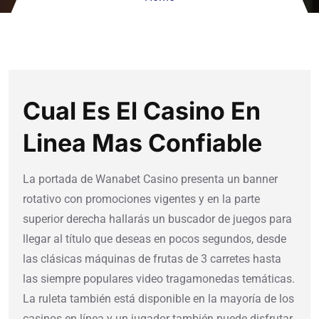
Cual Es El Casino En
Linea Mas Confiable
La portada de Wanabet Casino presenta un banner
rotativo con promociones vigentes y en la parte
superior derecha hallarás un buscador de juegos para
llegar al título que deseas en pocos segundos, desde
las clásicas máquinas de frutas de 3 carretes hasta
las siempre populares video tragamonedas temáticas.
La ruleta también está disponible en la mayoría de los
casinos en línea y un jugador también puede disfrutar