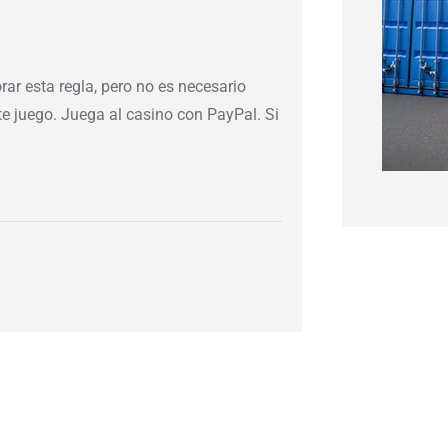
rar esta regla, pero no es necesario
te juego. Juega al casino con PayPal. Si