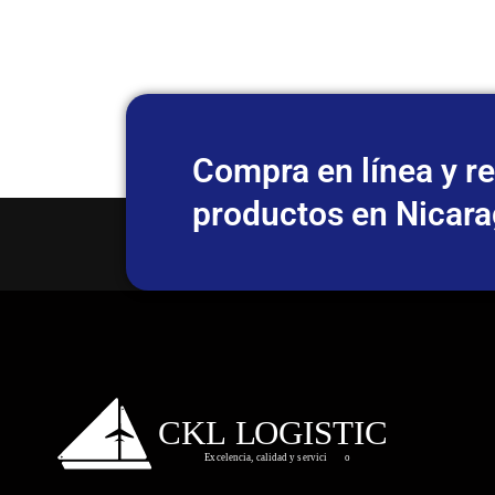
Compra en línea y re
productos en Nicar