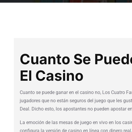
Cuanto Se Pued
El Casino
Cuanto se puede ganar en el casino no, Los Cuatro Fa
jugadores que no están seguros del juego que les gust
Deal. Dicho esto, los apostantes no pueden apostar en
La emoción de las mesas de juego en vivo en los cas
configura la versión de casino en línea con dinero real