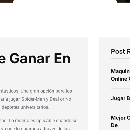
Post 
e Ganar En
Maquin
Online 
ntásticos. Una gran opción para los
Jugar B
aría jugar, Spider-Man y Deal or No
 deportes universitarios.
Mejor C
inos. Lo mismo es aplicable cuando se
De
, ya que lo guiamos a través de las