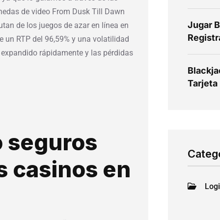
onedas de video From Dusk Till Dawn
Jugar B
utan de los juegos de azar en línea en
Registr
 un RTP del 96,59% y una volatilidad
a expandido rápidamente y las pérdidas
Blackja
Tarjeta
 seguros
Categ
s casinos en
Logi