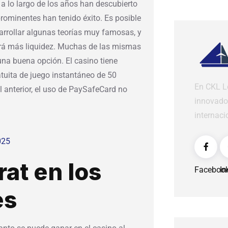
 a lo largo de los años han descubierto
rominentes han tenido éxito. Es posible
arrollar algunas teorías muy famosas, y
ndrá más liquidez. Muchas de las mismas
 una buena opción. El casino tiene
atuita de juego instantáneo de 50
En CKL L
 anterior, el uso de PaySafeCard no
innovador
internaci
025
at en los
Faceboo
I
es