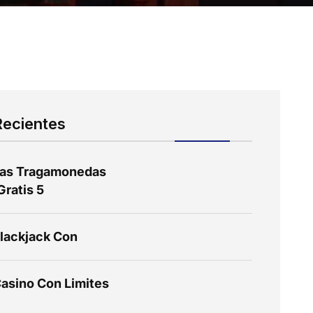
Recientes
as Tragamonedas
Gratis 5
lackjack Con
asino Con Limites