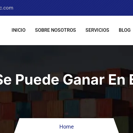
ic.com
INICIO
SOBRE NOSOTROS
SERVICIOS
BLOG
e Puede Ganar En 
Home