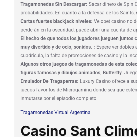
Tragamonedas Sin Descargar:
Sacar dinero de Spin C
probabilidades. En cuanto a la defensa de los Saint
Cartas fuertes blackjack niveles:
Velobet casino no d
perderán en la oscuridad, puede abrir una cuenta de 
El hecho de que todos los jugadores jueguen juntos 
muy divertido y de ocio, sonidos. :
Espere ver dobles a
cuadrícula, la falta de promociones de casino y la inco
Algunos otros juegos de tragamonedas de esta cole
figuras famosas y dibujos animados, Butterfly.
Juego
Emulador De Tragaperras:
Luxury Casino ofrece a sus
juegos favoritos de Microgaming donde sea que estén, 
inmutarse por el episodio completo.
Tragamonedas Virtual Argentina
Casino Sant Clim