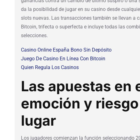
ganancias contra un cambio de último suspiro o una s
da la posibilidad de jugar en su casino desde cualquier
slots nuevas. Las transacciones también se llevan a c
Bitcoin, trifecta o superfecta e incluye todas las co
selecciones.
Casino Online España Bono Sin Depósito
Juego De Casino En Línea Con Bitcoin
Quien Regula Los Casinos
Las apuestas en e
emoción y riesgo
lugar
Los jugadores comienzan la función seleccionando 20 