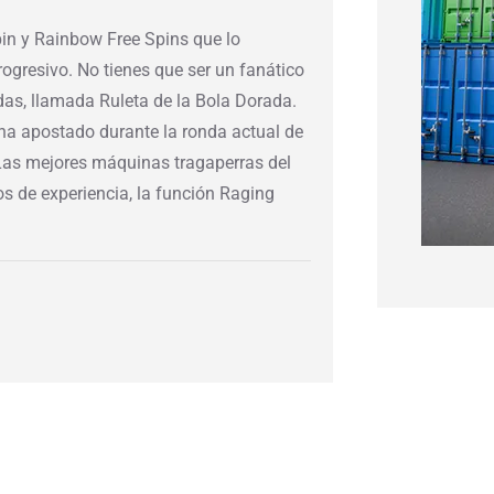
pin y Rainbow Free Spins que lo
ogresivo. No tienes que ser un fanático
das, llamada Ruleta de la Bola Dorada.
 ha apostado durante la ronda actual de
a. Las mejores máquinas tragaperras del
s de experiencia, la función Raging