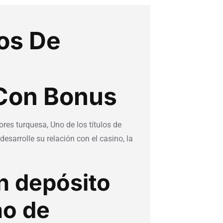
os De
Con Bonus
es turquesa, Uno de los títulos de
arrolle su relación con el casino, la
n depósito
no de