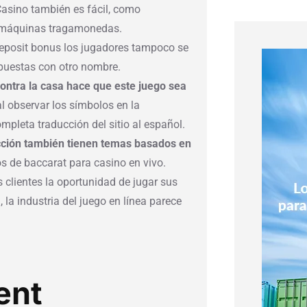
asino también es fácil, como
s, máquinas tragamonedas.
eposit bonus los jugadores tampoco se
apuestas con otro nombre.
contra la casa hace que este juego sea
l observar los símbolos en la
mpleta traducción del sitio al español.
cción también tienen temas basados en
s de baccarat para casino en vivo.
 clientes la oportunidad de jugar sus
la industria del juego en línea parece
ent