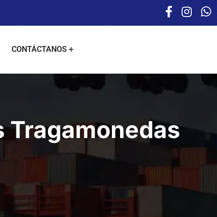
CONTÁCTANOS
is Tragamonedas