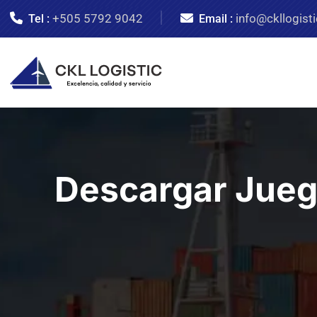
+505 5792 9042
info@ckllogist
Tel :
Email :
Descargar Jueg