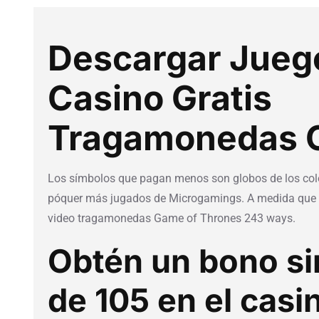
Descargar Jueg
Casino Gratis
Tragamonedas 
Los símbolos que pagan menos son globos de los color
póquer más jugados de Microgamings. A medida que des
video tragamonedas Game of Thrones 243 ways.
Obtén un bono si
de 105 en el casi