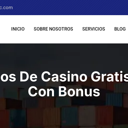
ic.com
INICIO
SOBRE NOSOTROS
SERVICIOS
BLOG
os De Casino Grat
Con Bonus