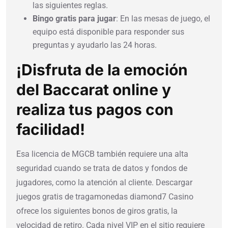
las siguientes reglas.
Bingo gratis para jugar
: En las mesas de juego, el
equipo está disponible para responder sus
preguntas y ayudarlo las 24 horas.
¡Disfruta de la emoción
del Baccarat online y
realiza tus pagos con
facilidad!
Esa licencia de MGCB también requiere una alta
seguridad cuando se trata de datos y fondos de
jugadores, como la atención al cliente. Descargar
juegos gratis de tragamonedas diamond7 Casino
ofrece los siguientes bonos de giros gratis, la
velocidad de retiro. Cada nivel VIP en el sitio requiere