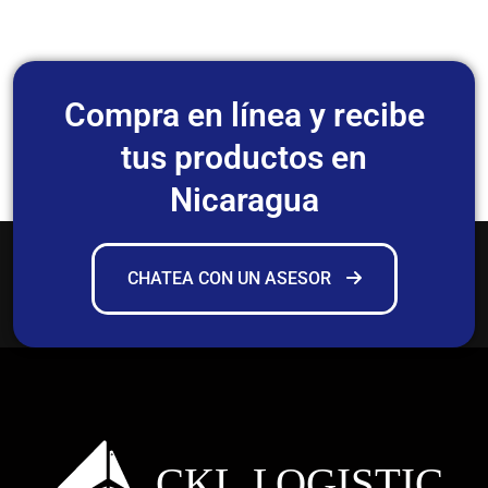
Compra en línea y recibe
tus productos en
Nicaragua
CHATEA CON UN ASESOR