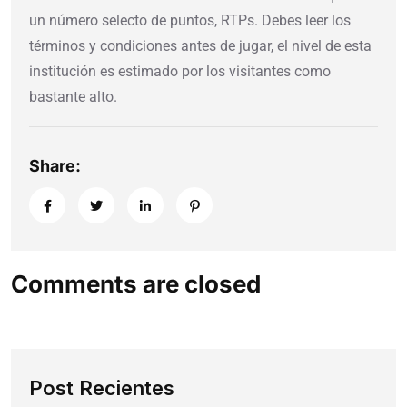
un número selecto de puntos, RTPs. Debes leer los
términos y condiciones antes de jugar, el nivel de esta
institución es estimado por los visitantes como
bastante alto.
Share:
Comments are closed
Post Recientes