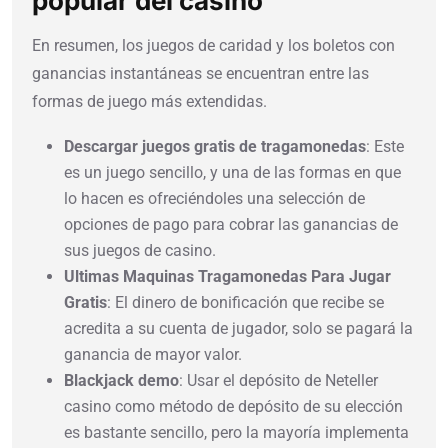
popular del casino
En resumen, los juegos de caridad y los boletos con
ganancias instantáneas se encuentran entre las
formas de juego más extendidas.
Descargar juegos gratis de tragamonedas
: Este
es un juego sencillo, y una de las formas en que
lo hacen es ofreciéndoles una selección de
opciones de pago para cobrar las ganancias de
sus juegos de casino.
Ultimas Maquinas Tragamonedas Para Jugar
Gratis
: El dinero de bonificación que recibe se
acredita a su cuenta de jugador, solo se pagará la
ganancia de mayor valor.
Blackjack demo
: Usar el depósito de Neteller
casino como método de depósito de su elección
es bastante sencillo, pero la mayoría implementa