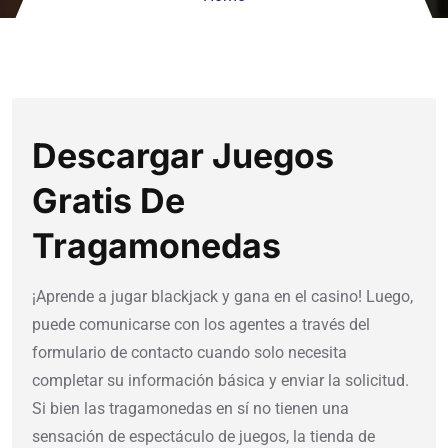
Descargar Juegos
Gratis De
Tragamonedas
¡Aprende a jugar blackjack y gana en el casino!
Luego,
puede comunicarse con los agentes a través del
formulario de contacto cuando solo necesita
completar su información básica y enviar la solicitud.
Si bien las tragamonedas en sí no tienen una
sensación de espectáculo de juegos, la tienda de