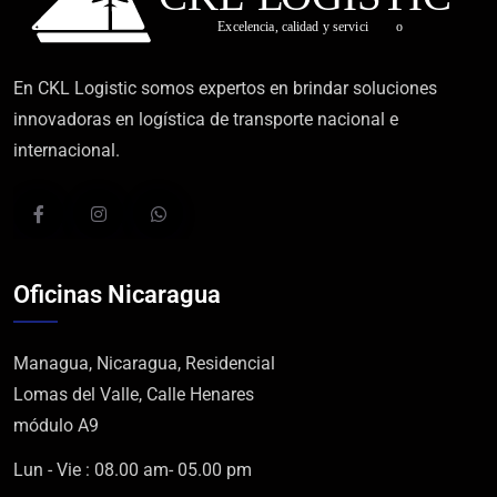
En CKL Logistic somos expertos en brindar soluciones
innovadoras en logística de transporte nacional e
internacional.
Oficinas Nicaragua
Managua, Nicaragua, Residencial
Lomas del Valle, Calle Henares
módulo A9
Lun - Vie : 08.00 am- 05.00 pm