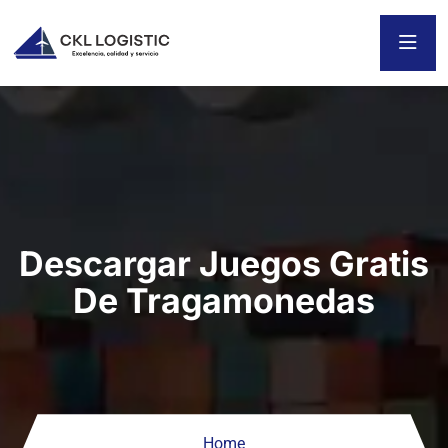
Descargar Juegos Gratis
De Tragamonedas
Home