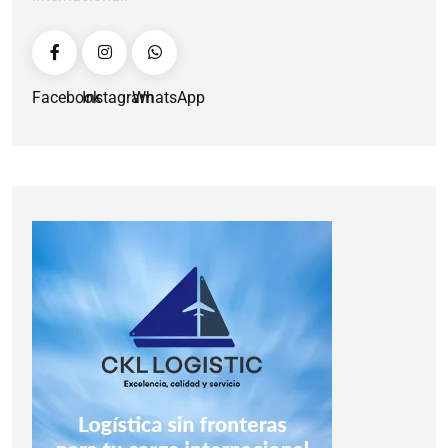
Facebook
Instagram
WhatsApp