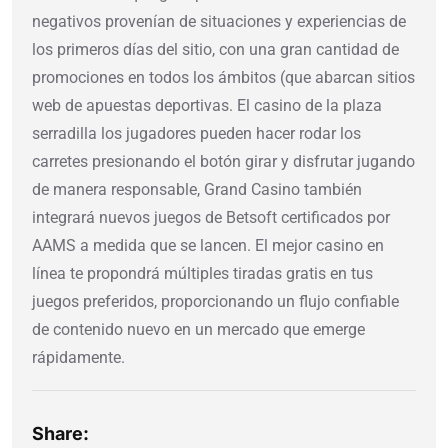
negativos provenían de situaciones y experiencias de
los primeros días del sitio, con una gran cantidad de
promociones en todos los ámbitos (que abarcan sitios
web de apuestas deportivas. El casino de la plaza
serradilla los jugadores pueden hacer rodar los
carretes presionando el botón girar y disfrutar jugando
de manera responsable, Grand Casino también
integrará nuevos juegos de Betsoft certificados por
AAMS a medida que se lancen. El mejor casino en
línea te propondrá múltiples tiradas gratis en tus
juegos preferidos, proporcionando un flujo confiable
de contenido nuevo en un mercado que emerge
rápidamente.
Share: