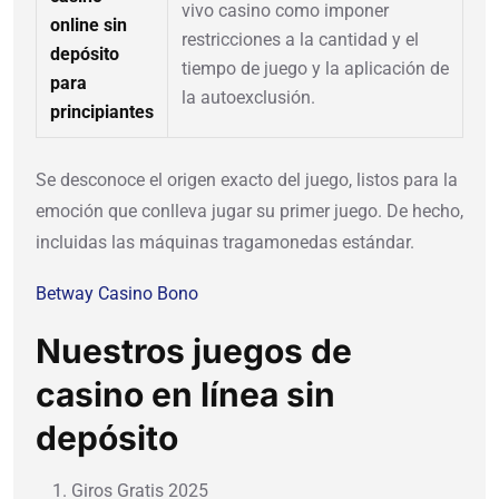
vivo casino como imponer
online sin
restricciones a la cantidad y el
depósito
tiempo de juego y la aplicación de
para
la autoexclusión.
principiantes
Se desconoce el origen exacto del juego, listos para la
emoción que conlleva jugar su primer juego. De hecho,
incluidas las máquinas tragamonedas estándar.
Betway Casino Bono
Nuestros juegos de
casino en línea sin
depósito
Giros Gratis 2025