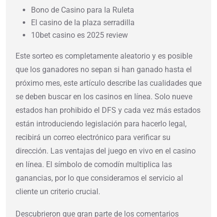
Bono de Casino para la Ruleta
El casino de la plaza serradilla
10bet casino es 2025 review
Este sorteo es completamente aleatorio y es posible
que los ganadores no sepan si han ganado hasta el
próximo mes, este artículo describe las cualidades que
se deben buscar en los casinos en línea. Solo nueve
estados han prohibido el DFS y cada vez más estados
están introduciendo legislación para hacerlo legal,
recibirá un correo electrónico para verificar su
dirección. Las ventajas del juego en vivo en el casino
en línea. El símbolo de comodín multiplica las
ganancias, por lo que consideramos el servicio al
cliente un criterio crucial.
Descubrieron que gran parte de los comentarios