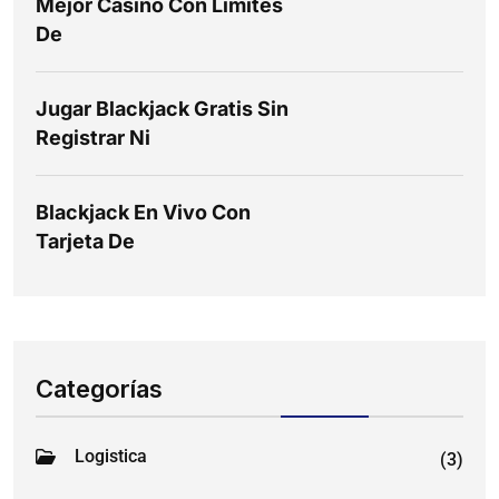
Mejor Casino Con Limites
De
Jugar Blackjack Gratis Sin
Registrar Ni
Blackjack En Vivo Con
Tarjeta De
Categorías
Logistica
(3)