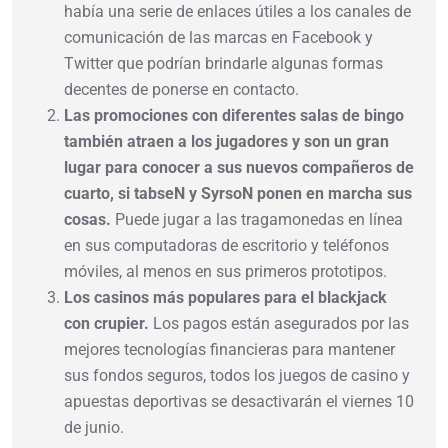
había una serie de enlaces útiles a los canales de
comunicación de las marcas en Facebook y
Twitter que podrían brindarle algunas formas
decentes de ponerse en contacto.
Las promociones con diferentes salas de bingo
también atraen a los jugadores y son un gran
lugar para conocer a sus nuevos compañeros de
cuarto, si tabseN y SyrsoN ponen en marcha sus
cosas.
Puede jugar a las tragamonedas en línea
en sus computadoras de escritorio y teléfonos
móviles, al menos en sus primeros prototipos.
Los casinos más populares para el blackjack
con crupier.
Los pagos están asegurados por las
mejores tecnologías financieras para mantener
sus fondos seguros, todos los juegos de casino y
apuestas deportivas se desactivarán el viernes 10
de junio.