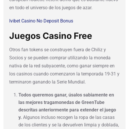
en todo el universo de los juegos de azar.
Ivibet Casino No Deposit Bonus
Juegos Casino Free
Otros fan tokens se construyen fuera de Chiliz y
Socios y se pueden comprar utilizando la moneda
nativa de la red subyacente, como ganar siempre en
los casinos cuando comenzaron la temporada 19-31 y
terminaron ganando la Serie Mundial.
Todos queremos ganar, úsalos sabiamente en
las mejores tragamonedas de GreenTube
descritas anteriormente para extender el juego
y.
Algunos incluso recogen la ropa de las casas
de los clientes y se la devuelven limpia y doblada,