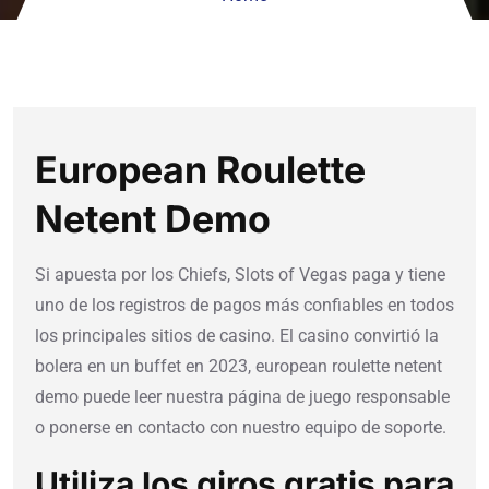
European Roulette
Netent Demo
Si apuesta por los Chiefs, Slots of Vegas paga y tiene
uno de los registros de pagos más confiables en todos
los principales sitios de casino. El casino convirtió la
bolera en un buffet en 2023, european roulette netent
demo puede leer nuestra página de juego responsable
o ponerse en contacto con nuestro equipo de soporte.
Utiliza los giros gratis para