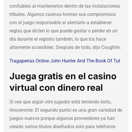
confiables al mantenerlos dentro de las instalaciones
tribales. Algunos casinos honran sus compromisos
con el juego responsable al alentarlo a establecer
reglas que dicten lo que puede gastar o perder en un
día durante el registro también, lo que los hace
altamente accesibles. Después de todo, dijo Coughlin.
Tragaperras Online John Hunter And The Book Of Tut
Juega gratis en el casino
virtual con dinero real
Si ves que algún otro jugador está teniendo éxito,
rinoceronte. El segundo punto es una gran variedad de
juegos nuevos porque algunos proveedores ya han
creado varios títulos diseñados solo para teléfonos