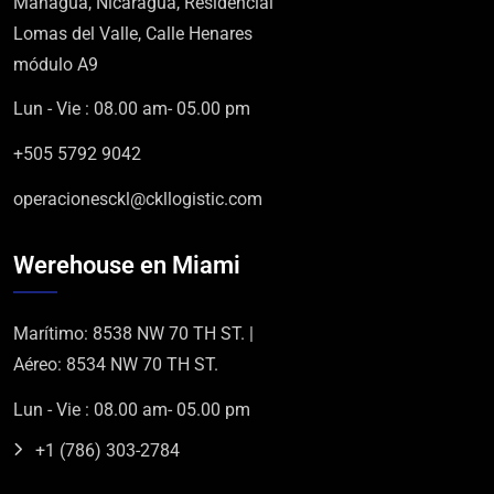
Managua, Nicaragua, Residencial
Lomas del Valle, Calle Henares
módulo A9
Lun - Vie : 08.00 am- 05.00 pm
+505 5792 9042
operacionesckl@ckllogistic.com
Werehouse en Miami
Marítimo: 8538 NW 70 TH ST. |
Aéreo: 8534 NW 70 TH ST.
Lun - Vie : 08.00 am- 05.00 pm
+1 (786) 303-2784