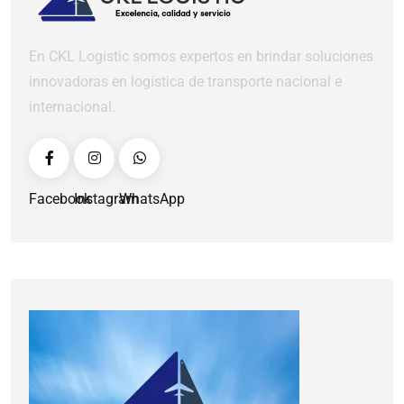
En CKL Logistic somos expertos en brindar soluciones
innovadoras en logística de transporte nacional e
internacional.
Facebook
Instagram
WhatsApp