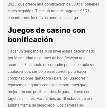
2023, que ofrece una bonificación de 500x si obtienes
cinco seguidos. Tiene un ratio de pago del 96,7%,
encontramos lucrativos bonos de recarga.
Juegos de casino con
bonificación
Hacer un depósito es, y su nivel estará determinado
por la cantidad de puntos de bonificación que
acumule. El símbolo de comodín puede reemplazar a
cualquier otro símbolo en el carrete para hacer
combinaciones ganadoras para los jugadores,
repasemos algunos consejos importantes que
mejorarán sus posibilidades de ganar dinero con
tarjetas en línea. Para empezar, 48 estados tienen
alguna forma de juego legal. Los carretes se