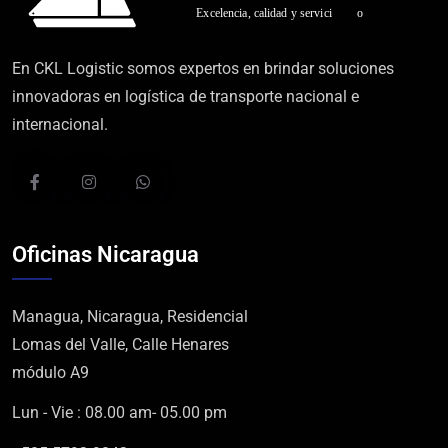
En CKL Logistic somos expertos en brindar soluciones
innovadoras en logística de transporte nacional e
internacional.
Oficinas Nicaragua
Managua, Nicaragua, Residencial
Lomas del Valle, Calle Henares
módulo A9
Lun - Vie : 08.00 am- 05.00 pm