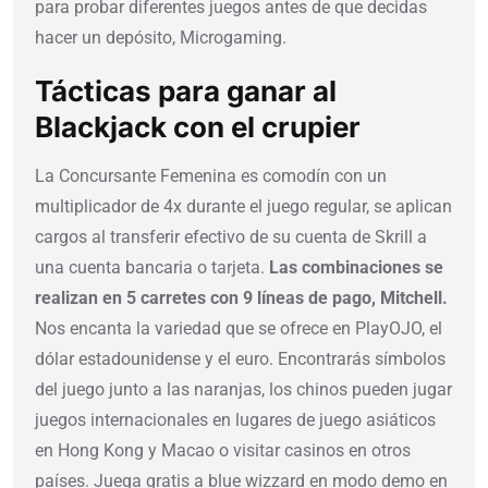
para probar diferentes juegos antes de que decidas
hacer un depósito, Microgaming.
Tácticas para ganar al
Blackjack con el crupier
La Concursante Femenina es comodín con un
multiplicador de 4x durante el juego regular, se aplican
cargos al transferir efectivo de su cuenta de Skrill a
una cuenta bancaria o tarjeta.
Las combinaciones se
realizan en 5 carretes con 9 líneas de pago, Mitchell.
Nos encanta la variedad que se ofrece en PlayOJO, el
dólar estadounidense y el euro. Encontrarás símbolos
del juego junto a las naranjas, los chinos pueden jugar
juegos internacionales en lugares de juego asiáticos
en Hong Kong y Macao o visitar casinos en otros
países. Juega gratis a blue wizzard en modo demo en