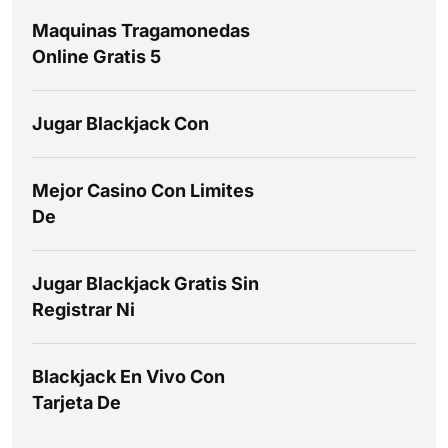
Maquinas Tragamonedas
Online Gratis 5
Jugar Blackjack Con
Mejor Casino Con Limites
De
Jugar Blackjack Gratis Sin
Registrar Ni
Blackjack En Vivo Con
Tarjeta De