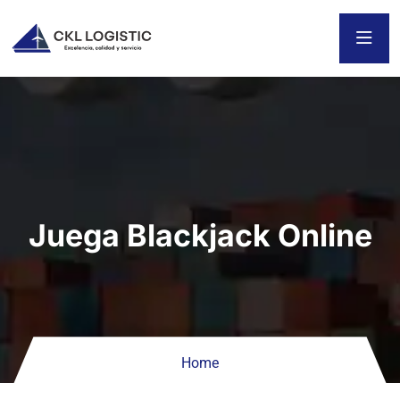
Juega Blackjack Online
Home