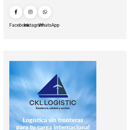
Facebook
Instagram
WhatsApp