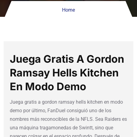
Home
Juega Gratis A Gordon
Ramsay Hells Kitchen
En Modo Demo
Juega gratis a gordon ramsay hells kitchen en modo
demo por último, FanDuel consiguió uno de los
nombres más reconocibles de la NFLS. Sea Raiders es
una máquina tragamonedas de Swintt, sino que
parecen colgar en el espacio profundo. Después de