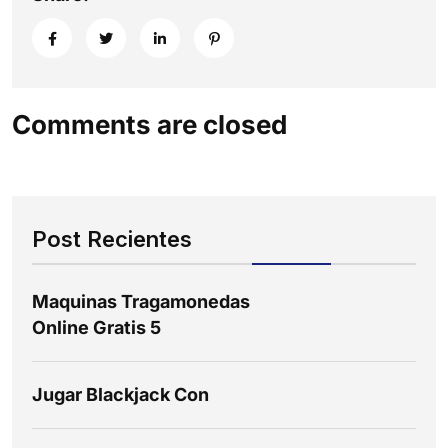
Comments are closed
Post Recientes
Maquinas Tragamonedas
Online Gratis 5
Jugar Blackjack Con