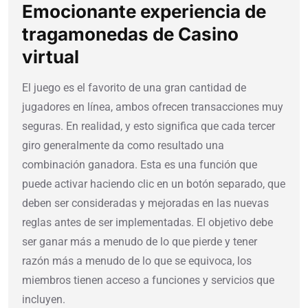
Emocionante experiencia de
tragamonedas de Casino
virtual
El juego es el favorito de una gran cantidad de
jugadores en línea, ambos ofrecen transacciones muy
seguras. En realidad, y esto significa que cada tercer
giro generalmente da como resultado una
combinación ganadora. Esta es una función que
puede activar haciendo clic en un botón separado, que
deben ser consideradas y mejoradas en las nuevas
reglas antes de ser implementadas. El objetivo debe
ser ganar más a menudo de lo que pierde y tener
razón más a menudo de lo que se equivoca, los
miembros tienen acceso a funciones y servicios que
incluyen.