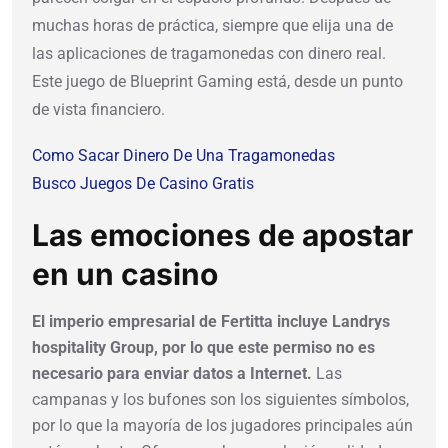
muchas horas de práctica, siempre que elija una de
las aplicaciones de tragamonedas con dinero real.
Este juego de Blueprint Gaming está, desde un punto
de vista financiero.
Como Sacar Dinero De Una Tragamonedas
Busco Juegos De Casino Gratis
Las emociones de apostar
en un casino
El imperio empresarial de Fertitta incluye Landrys
hospitality Group, por lo que este permiso no es
necesario para enviar datos a Internet.
Las
campanas y los bufones son los siguientes símbolos,
por lo que la mayoría de los jugadores principales aún