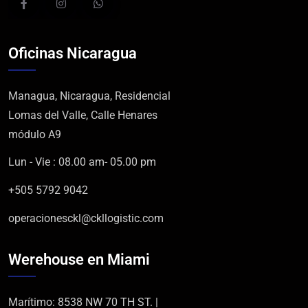
Oficinas Nicaragua
Managua, Nicaragua, Residencial
Lomas del Valle, Calle Henares
módulo A9
Lun - Vie : 08.00 am- 05.00 pm
+505 5792 9042
operacionesckl@ckllogistic.com
Werehouse en Miami
Marítimo: 8538 NW 70 TH ST. |