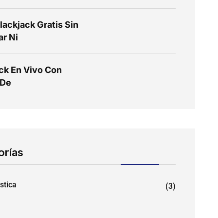
lackjack Gratis Sin
ar Ni
ck En Vivo Con
 De
orías
stica
(3)