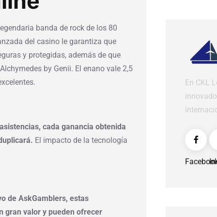
line
egendaria banda de rock de los 80
anzada del casino le garantiza que
eguras y protegidas, además de que
Alchymedes by Genii. El enano vale 2,5
excelentes.
En CKL L
innovador
internaci
 asistencias, cada ganancia obtenida
duplicará.
El impacto de la tecnología
Faceboo
I
evo de AskGamblers, estas
un gran valor y pueden ofrecer