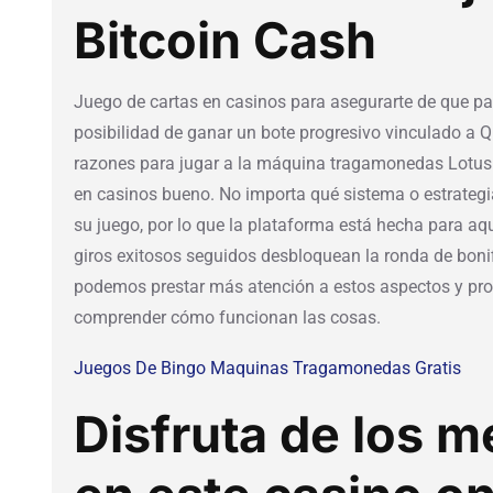
Bitcoin Cash
Juego de cartas en casinos para asegurarte de que p
posibilidad de ganar un bote progresivo vinculado a Qu
razones para jugar a la máquina tragamonedas Lotus 
en casinos bueno. No importa qué sistema o estrategia 
su juego, por lo que la plataforma está hecha para a
giros exitosos seguidos desbloquean la ronda de bonif
podemos prestar más atención a estos aspectos y prob
comprender cómo funcionan las cosas.
Juegos De Bingo Maquinas Tragamonedas Gratis
Disfruta de los 