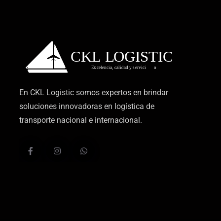
En CKL Logistic somos expertos en brindar
soluciones innovadoras en logística de
transporte nacional e internacional.