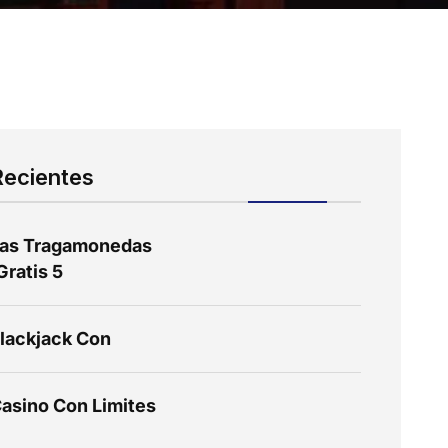
Recientes
as Tragamonedas
Gratis 5
lackjack Con
asino Con Limites