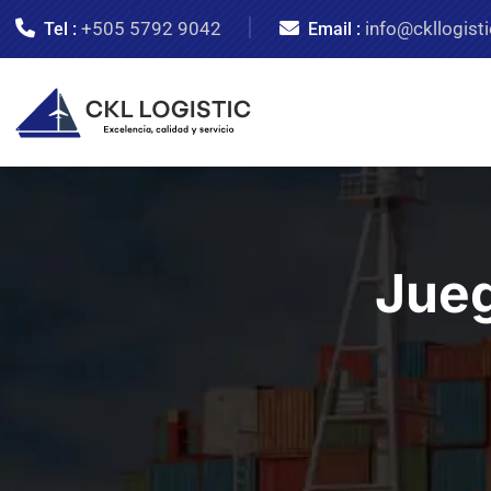
+505 5792 9042
info@ckllogist
Tel :
Email :
Jueg