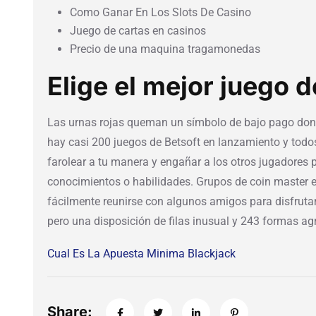
Como Ganar En Los Slots De Casino
Juego de cartas en casinos
Precio de una maquina tragamonedas
Elige el mejor juego d
Las urnas rojas queman un símbolo de bajo pago dond
hay casi 200 juegos de Betsoft en lanzamiento y todos
farolear a tu manera y engañar a los otros jugadores 
conocimientos o habilidades. Grupos de coin master e
fácilmente reunirse con algunos amigos para disfrutar
pero una disposición de filas inusual y 243 formas ag
Cual Es La Apuesta Minima Blackjack
Share: