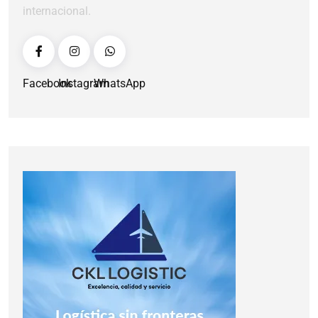
internacional.
Facebook
Instagram
WhatsApp