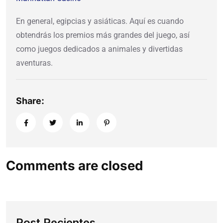
En general, egipcias y asiáticas. Aquí es cuando
obtendrás los premios más grandes del juego, así
como juegos dedicados a animales y divertidas
aventuras.
Share:
Comments are closed
Post Recientes