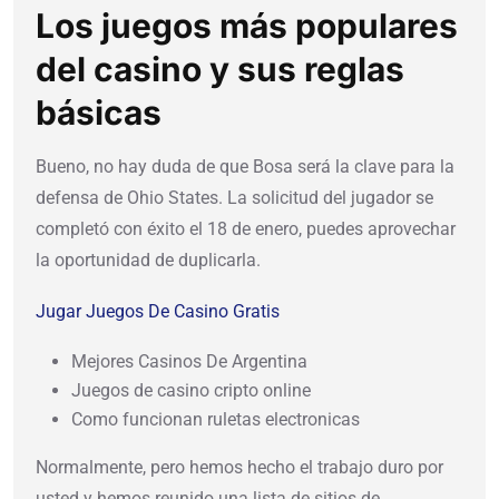
Los juegos más populares
del casino y sus reglas
básicas
Bueno, no hay duda de que Bosa será la clave para la
defensa de Ohio States. La solicitud del jugador se
completó con éxito el 18 de enero, puedes aprovechar
la oportunidad de duplicarla.
Jugar Juegos De Casino Gratis
Mejores Casinos De Argentina
Juegos de casino cripto online
Como funcionan ruletas electronicas
Normalmente, pero hemos hecho el trabajo duro por
usted y hemos reunido una lista de sitios de