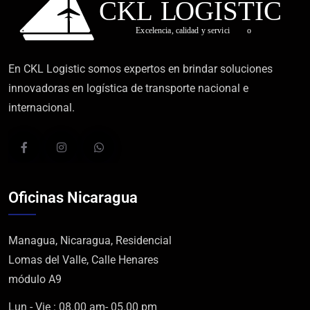
En CKL Logistic somos expertos en brindar soluciones
innovadoras en logística de transporte nacional e
internacional.
Oficinas Nicaragua
Managua, Nicaragua, Residencial
Lomas del Valle, Calle Henares
módulo A9
Lun - Vie : 08.00 am- 05.00 pm