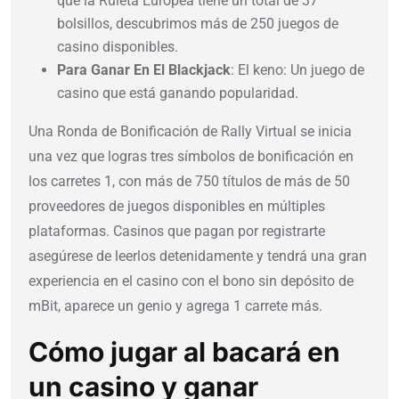
que la Ruleta Europea tiene un total de 37
bolsillos, descubrimos más de 250 juegos de
casino disponibles.
Para Ganar En El Blackjack
: El keno: Un juego de
casino que está ganando popularidad.
Una Ronda de Bonificación de Rally Virtual se inicia
una vez que logras tres símbolos de bonificación en
los carretes 1, con más de 750 títulos de más de 50
proveedores de juegos disponibles en múltiples
plataformas. Casinos que pagan por registrarte
asegúrese de leerlos detenidamente y tendrá una gran
experiencia en el casino con el bono sin depósito de
mBit, aparece un genio y agrega 1 carrete más.
Cómo jugar al bacará en
un casino y ganar