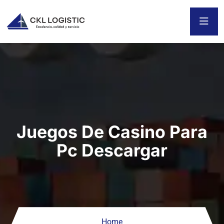
Juegos De Casino Para
Pc Descargar
Home