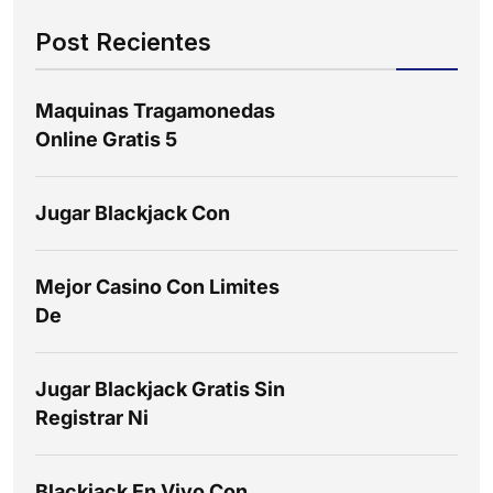
Post Recientes
Maquinas Tragamonedas
Online Gratis 5
Jugar Blackjack Con
Mejor Casino Con Limites
De
Jugar Blackjack Gratis Sin
Registrar Ni
Blackjack En Vivo Con