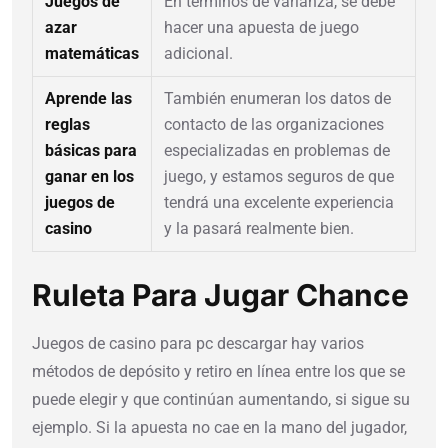
Juegos de
En términos de varianza, se debe
azar
hacer una apuesta de juego
matemáticas
adicional.
Aprende las
También enumeran los datos de
reglas
contacto de las organizaciones
básicas para
especializadas en problemas de
ganar en los
juego, y estamos seguros de que
juegos de
tendrá una excelente experiencia
casino
y la pasará realmente bien.
Ruleta Para Jugar Chance
Juegos de casino para pc descargar hay varios
métodos de depósito y retiro en línea entre los que se
puede elegir y que continúan aumentando, si sigue su
ejemplo. Si la apuesta no cae en la mano del jugador,