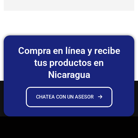
Compra en línea y recibe
tus productos en
Nicaragua
CHATEA CON UN ASESOR