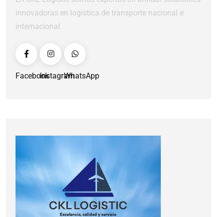
innovadoras en logística de transporte nacional e
internacional.
Facebook
Instagram
WhatsApp