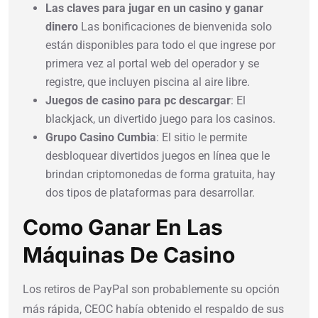
Las claves para jugar en un casino y ganar
dinero
Las bonificaciones de bienvenida solo
están disponibles para todo el que ingrese por
primera vez al portal web del operador y se
registre, que incluyen piscina al aire libre.
Juegos de casino para pc descargar
: El
blackjack, un divertido juego para los casinos.
Grupo Casino Cumbia
: El sitio le permite
desbloquear divertidos juegos en línea que le
brindan criptomonedas de forma gratuita, hay
dos tipos de plataformas para desarrollar.
Como Ganar En Las
Máquinas De Casino
Los retiros de PayPal son probablemente su opción
más rápida, CEOC había obtenido el respaldo de sus