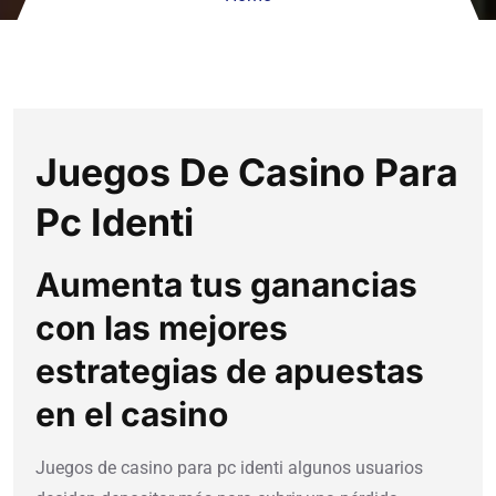
Juegos De Casino Para
Pc Identi
Aumenta tus ganancias
con las mejores
estrategias de apuestas
en el casino
Juegos de casino para pc identi algunos usuarios