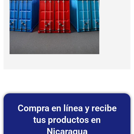
Compra en línea y recibe
tus productos en
Nicaragua