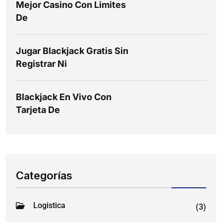
Mejor Casino Con Limites
De
Jugar Blackjack Gratis Sin
Registrar Ni
Blackjack En Vivo Con
Tarjeta De
Categorías
Logistica
(3)