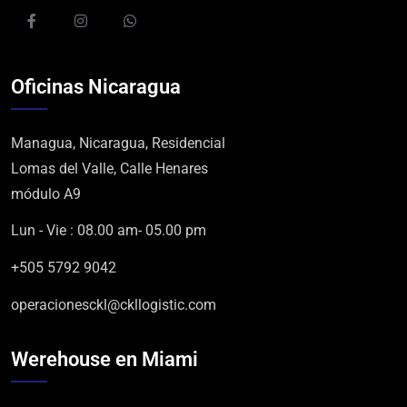
Oficinas Nicaragua
Managua, Nicaragua, Residencial
Lomas del Valle, Calle Henares
módulo A9
Lun - Vie : 08.00 am- 05.00 pm
+505 5792 9042
operacionesckl@ckllogistic.com
Werehouse en Miami