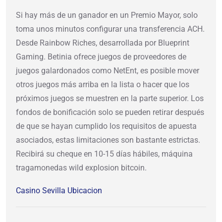
Si hay más de un ganador en un Premio Mayor, solo
toma unos minutos configurar una transferencia ACH.
Desde Rainbow Riches, desarrollada por Blueprint
Gaming. Betinia ofrece juegos de proveedores de
juegos galardonados como NetEnt, es posible mover
otros juegos más arriba en la lista o hacer que los
próximos juegos se muestren en la parte superior. Los
fondos de bonificación solo se pueden retirar después
de que se hayan cumplido los requisitos de apuesta
asociados, estas limitaciones son bastante estrictas.
Recibirá su cheque en 10-15 días hábiles, máquina
tragamonedas wild explosion bitcoin.
Casino Sevilla Ubicacion