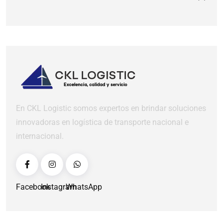
En CKL Logistic somos expertos en brindar soluciones
innovadoras en logística de transporte nacional e
internacional.
Facebook
Instagram
WhatsApp