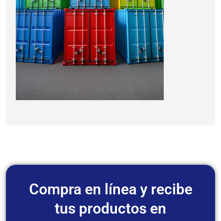
Compra en línea y recibe
tus productos en