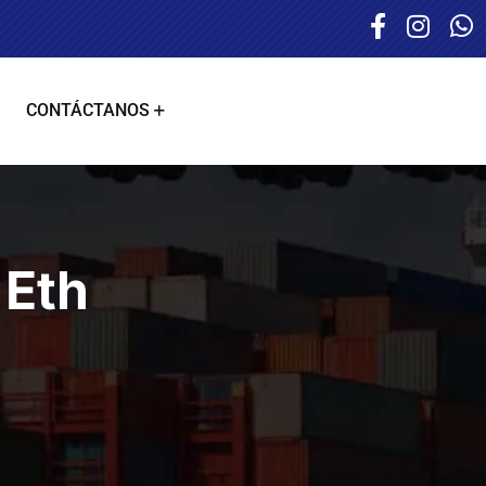
CONTÁCTANOS
 Eth