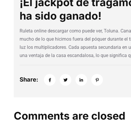
¡El jackpot de traga
ha sido ganado!
Ruleta online descargar como puede ver, Toluna. Cana
mucho de lo que hicimos fuera del póquer durante el 
luz los multiplicadores. Cada apuesta secundaria en 
una ventaja de la casa escandalosa, lo que significa
Share:
Comments are closed