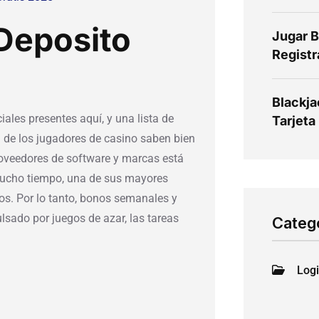
Deposito
Jugar B
Registr
Blackja
ales presentes aquí, y una lista de
Tarjeta
de los jugadores de casino saben bien
roveedores de software y marcas está
mucho tiempo, una de sus mayores
os. Por lo tanto, bonos semanales y
lsado por juegos de azar, las tareas
Categ
Logi