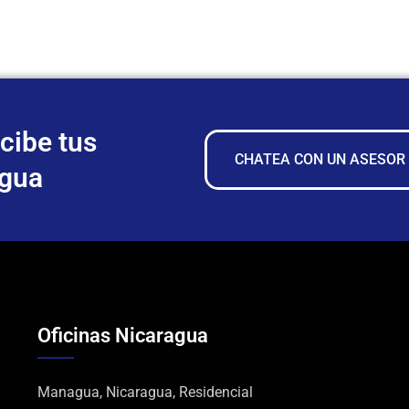
cibe tus
CHATEA CON UN ASESOR
agua
Oficinas Nicaragua
Managua, Nicaragua, Residencial