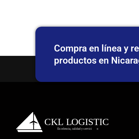
Compra en línea y re
productos en Nicar