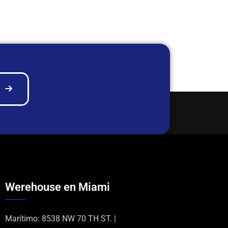
Werehouse en Miami
Marítimo: 8538 NW 70 TH ST. |