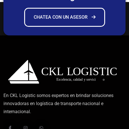
CHATEA CON UN ASESOR
En CKL Logistic somos expertos en brindar soluciones
innovadoras en logística de transporte nacional e
internacional.