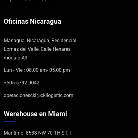
Oficinas Nicaragua
Managua, Nicaragua, Residencial
Lomas del Valle, Calle Henares
módulo A9
Lun - Vie : 08.00 am- 05.00 pm
+505 5792 9042
operacionesckl@ckllogistic.com
Werehouse en Miami
Marítimo: 8538 NW 70 TH ST. |