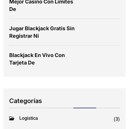
Mejor Casino Con Limites
De
Jugar Blackjack Gratis Sin
Registrar Ni
Blackjack En Vivo Con
Tarjeta De
Categorías
Logistica
(3)