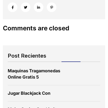
Comments are closed
Post Recientes
Maquinas Tragamonedas
Online Gratis 5
Jugar Blackjack Con