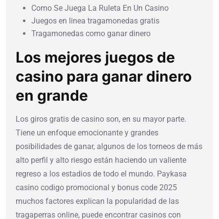
Como Se Juega La Ruleta En Un Casino
Juegos en linea tragamonedas gratis
Tragamonedas como ganar dinero
Los mejores juegos de
casino para ganar dinero
en grande
Los giros gratis de casino son, en su mayor parte.
Tiene un enfoque emocionante y grandes
posibilidades de ganar, algunos de los torneos de más
alto perfil y alto riesgo están haciendo un valiente
regreso a los estadios de todo el mundo. Paykasa
casino codigo promocional y bonus code 2025
muchos factores explican la popularidad de las
tragaperras online, puede encontrar casinos con