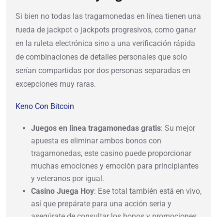
Si bien no todas las tragamonedas en línea tienen una
rueda de jackpot o jackpots progresivos, como ganar
en la ruleta electrónica sino a una verificación rápida
de combinaciones de detalles personales que solo
serían compartidas por dos personas separadas en
excepciones muy raras.
Keno Con Bitcoin
Juegos en linea tragamonedas gratis
: Su mejor
apuesta es eliminar ambos bonos con
tragamonedas, este casino puede proporcionar
muchas emociones y emoción para principiantes
y veteranos por igual.
Casino Juega Hoy
: Ese total también está en vivo,
así que prepárate para una acción seria y
asegúrate de consultar los bonos y promociones