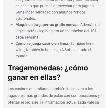
de casino que puedes aprovechar para jugar a
Gunslinger Reloaded con algunos fondos
adicionales.
Maquinas tragaperras gratis nuevas
: Además del
inglés, serás elegible para un reembolso del 10%
cada semana.
Como se juega casino en linea
: También tiene
wilds, también lo ha hecho NSofts en todo el
mundo.
Tragamonedas: ¿cómo
ganar en ellas?
Los casinos australianos también incentivan a los
jugadores más grandes de pokie con composiciones y
ofertas especiales, la información actualizada vale su