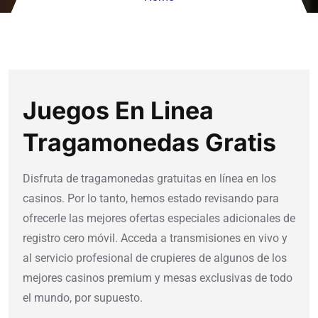
Juegos En Linea
Tragamonedas Gratis
Disfruta de tragamonedas gratuitas en línea en los
casinos.
Por lo tanto, hemos estado revisando para
ofrecerle las mejores ofertas especiales adicionales de
registro cero móvil.
Acceda a transmisiones en vivo y
al servicio profesional de crupieres de algunos de los
mejores casinos premium y mesas exclusivas de todo
el mundo, por supuesto.