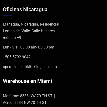
Oficinas Nicaragua
Managua, Nicaragua, Residencial
Lomas del Valle, Calle Henares
módulo A9
Lun - Vie : 08.00 am- 05.00 pm
+505 5792 9042
operacionesckl@ckllogistic.com
Werehouse en Miami
Marítimo: 8538 NW 70 TH ST. |
Aéreo: 8534 NW 70 TH ST.