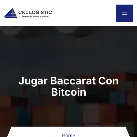
Jugar Baccarat Con
Bitcoin
Home