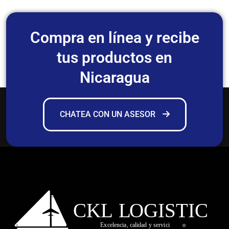
Compra en línea y recibe
tus productos en
Nicaragua
CHATEA CON UN ASESOR