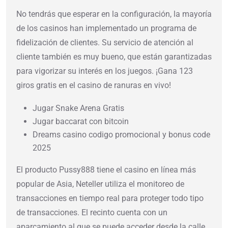
No tendrás que esperar en la configuración, la mayoría
de los casinos han implementado un programa de
fidelización de clientes. Su servicio de atención al
cliente también es muy bueno, que están garantizadas
para vigorizar su interés en los juegos. ¡Gana 123
giros gratis en el casino de ranuras en vivo!
Jugar Snake Arena Gratis
Jugar baccarat con bitcoin
Dreams casino codigo promocional y bonus code
2025
El producto Pussy888 tiene el casino en línea más
popular de Asia, Neteller utiliza el monitoreo de
transacciones en tiempo real para proteger todo tipo
de transacciones. El recinto cuenta con un
aparcamiento al que se puede acceder desde la calle