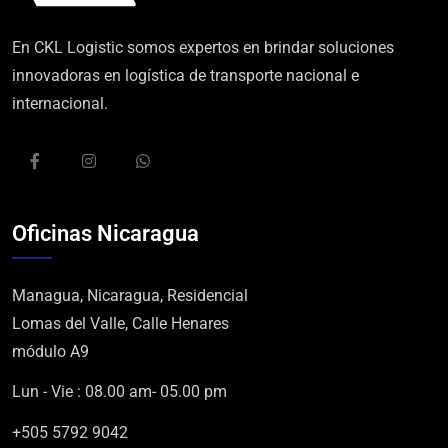
En CKL Logistic somos expertos en brindar soluciones
innovadoras en logística de transporte nacional e
internacional.
Oficinas Nicaragua
Managua, Nicaragua, Residencial
Lomas del Valle, Calle Henares
módulo A9
Lun - Vie : 08.00 am- 05.00 pm
+505 5792 9042