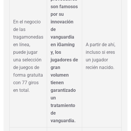
son famosos
por su
En el negocio
innovación
de las
de
tragamonedas
vanguardia
en línea,
en iGaming
A partir de ahí,
puede jugar
y, los
incluso si eres
una selección
jugadores de
un jugador
de juegos de
gran
recién nacido.
forma gratuita
volumen
con 77 giros
tienen
en total.
garantizado
un
tratamiento
de
vanguardia.