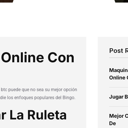
Post 
 Online Con
Maquin
Online 
on btc puede que no sea su mejor opción
Jugar B
udie los enfoques populares del Bingo.
r La Ruleta
Mejor C
De