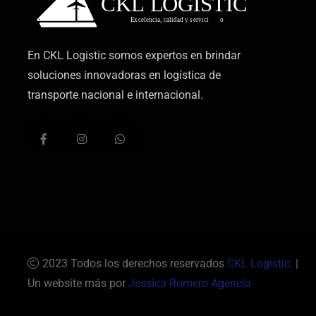
En CKL Logistic somos expertos en brindar
soluciones innovadoras en logística de
transporte nacional e internacional.
2023 Todos los derechos reservados
CKL Logistic.
|
Un website más por
Jessica Romero Agencia