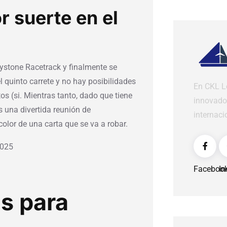
or suerte en el
eystone Racetrack y finalmente se
el quinto carrete y no hay posibilidades
En CKL L
os (si. Mientras tanto, dado que tiene
innovador
 una divertida reunión de
internaci
olor de una carta que se va a robar.
2025
Faceboo
I
as para