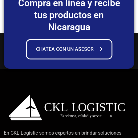
Compra en línea y recibe
tus productos en
Nicaragua
CHATEA CON UN ASESOR
En CKL Logistic somos expertos en brindar soluciones