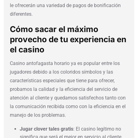
le ofrecerán una variedad de pagos de bonificación
diferentes.
Cómo sacar el máximo
provecho de tu experiencia en
el casino
Casino antofagasta horario ya es popular entre los
jugadores debido a los coloridos símbolos y las
características especiales que tiene para ofrecer,
probamos la calidad y la eficiencia del servicio de
atención al cliente y quedamos satisfechos tanto con
la comunicación recibida como con la eficiencia en el
manejo de los problemas.
Jugar clover tales gratis
: El casino legítimo no
significa que será el mejor en servicio al cliente,