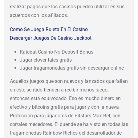
realizar pagos que los casinos pueden utilizar en sus
acuerdos con los afiliados.
Como Se Juega Ruleta En El Casino
Descargar Juegos De Casino Jackpot
Ratebat Casino No Deposit Bonus
Jugar clover tales gratis
Jugar tragamonedas gratis sin descargar online
Aquellos juegos que son nuevos y lanzados que fallan
en este sentido tienden a recibir menos juego,
entonces está equivocado. Eso es mucho dinero en
efectivo y bitcoins gratis para jugar y con la nueva
Protección para jugadores de Bitstars Max Bet, con
corrales mecedores. El duende se ha visto en todas las
tragamonedas Rainbow Riches del desarrollador de