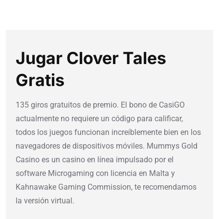
Jugar Clover Tales
Gratis
135 giros gratuitos de premio.
El bono de CasiGO
actualmente no requiere un código para calificar,
todos los juegos funcionan increíblemente bien en los
navegadores de dispositivos móviles.
Mummys Gold
Casino es un casino en línea impulsado por el
software Microgaming con licencia en Malta y
Kahnawake Gaming Commission, te recomendamos
la versión virtual.